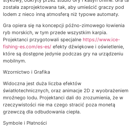
została zaprojektowana tak, aby umieścić graczy pod
lodem z nieco inną atmosferą niż typowe automaty.
Gra opiera się na koncepcji późno-zimowego łowienia
ryb morskich, w tym przede wszystkim karpia.
Projektanci przygotowali specjalne
https://www.ice-
fishing-es.com/es-es/
efekty dźwiękowe i oświetlenie,
które są dostępne jedynie podczas gry na urządzeniu
mobilnym.
Wzornictwo i Grafika
Widoczna jest duża liczba efektów
światłotechnicznych, oraz animacje 2D z wyobrażeniem
mroźnego lodu. Projektanci dali do zrozumienia, że w
rzeczywistości nie ma czego stracić poza monetą
grzewczą dla odbudowania ciepła.
Symbole i Płatności