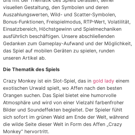
visuellen Gestaltung, den Symbolen und deren
Auszahlungswerten, Wild- und Scatter-Symbolen,
Bonus-Funktionen, Freispielmodus, RTP-Wert, Volatilität,
Einsatzbereich, Höchstgewinn und Spielmechaniken
ausführlich beschäftigen. Unsere abschließenden
Gedanken zum Gameplay-Aufwand und der Möglichkeit,
das Spiel auf mobilen Geräten zu spielen, runden
unseren Artikel ab.
Die Thematik des Spiels
Crazy Monkey ist ein Slot-Spiel, das in
gold lady
einem
exotischen Urwald spielt, wo Affen nach den besten
Orangen suchen. Das Spiel bietet eine humorvolle
Atmosphäre und wird von einer Vielzahl farbenfroher
Bilder und Soundeffekten begleitet. Der Spieler fühlt
sich sofort im grünen Wald am Ende der Welt, während
die wilde Seite dieser Welt in Form des Affen „Crazy
Monkey“ hervortritt.