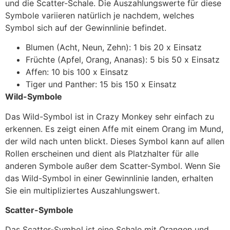
und die Scatter-Schale. Die Auszahlungswerte für diese
Symbole variieren natürlich je nachdem, welches
Symbol sich auf der Gewinnlinie befindet.
Blumen (Acht, Neun, Zehn): 1 bis 20 x Einsatz
Früchte (Apfel, Orang, Ananas): 5 bis 50 x Einsatz
Affen: 10 bis 100 x Einsatz
Tiger und Panther: 15 bis 150 x Einsatz
Wild-Symbole
Das Wild-Symbol ist in Crazy Monkey sehr einfach zu
erkennen. Es zeigt einen Affe mit einem Orang im Mund,
der wild nach unten blickt. Dieses Symbol kann auf allen
Rollen erscheinen und dient als Platzhalter für alle
anderen Symbole außer dem Scatter-Symbol. Wenn Sie
das Wild-Symbol in einer Gewinnlinie landen, erhalten
Sie ein multipliziertes Auszahlungswert.
Scatter-Symbole
Das Scatter-Symbol ist eine Schale mit Orangen und