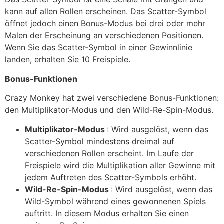
kann auf allen Rollen erscheinen. Das Scatter-Symbol
öffnet jedoch einen Bonus-Modus bei drei oder mehr
Malen der Erscheinung an verschiedenen Positionen.
Wenn Sie das Scatter-Symbol in einer Gewinnlinie
landen, erhalten Sie 10 Freispiele.
Bonus-Funktionen
Crazy Monkey hat zwei verschiedene Bonus-Funktionen:
den Multiplikator-Modus und den Wild-Re-Spin-Modus.
Multiplikator-Modus
: Wird ausgelöst, wenn das
Scatter-Symbol mindestens dreimal auf
verschiedenen Rollen erscheint. Im Laufe der
Freispiele wird die Multiplikation aller Gewinne mit
jedem Auftreten des Scatter-Symbols erhöht.
Wild-Re-Spin-Modus
: Wird ausgelöst, wenn das
Wild-Symbol während eines gewonnenen Spiels
auftritt. In diesem Modus erhalten Sie einen