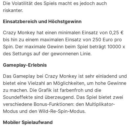
Die Volatilität des Spiels macht es jedoch auch
riskanter.
Einsatzbereich und Höchstgewinn
Crazy Monkey hat einen minimalen Einsatz von 0,25 €
bis hin zu einem maximalen Einsatz von 250 Euro pro
Spin. Der maximale Gewinn beim Spiel beträgt 10000 x
des Settungs auf der gewonnenen Linie.
Gameplay-Erlebnis
Das Gameplay bei Crazy Monkey ist sehr einladend und
bietet eine Vielzahl an Möglichkeiten, um hohe Gewinne
zu machen. Die Grafik ist farbenfroh und die
Soundeffekte sind überzeugend. Das Spiel bietet zwei
verschiedene Bonus-Funktionen: den Multiplikator-
Modus und den Wild-Re-Spin-Modus.
Mobiler Spielaufwand