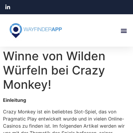
Winne von Wilden
Würfeln bei Crazy
Monkey!
Einleitung
Crazy Monkey ist ein beliebtes Slot-Spiel, das von
Pragmatic Play entwickelt wurde und in vielen Online-
Casinos zu finden ist. Im folgenden Artikel werden wir
uns mit der Thematik des Spiels befassen, seiner