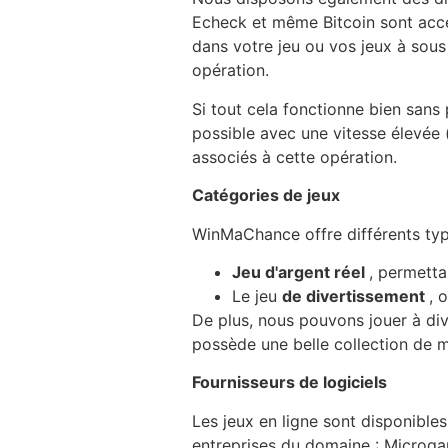
Echeck et même Bitcoin sont accep
dans votre jeu ou vos jeux à sous 
opération.
Si tout cela fonctionne bien sans
possible avec une vitesse élevée 
associés à cette opération.
Catégories de jeux
WinMaChance offre différents type
Jeu d'argent réel
, permetta
Le jeu
de divertissement
, 
De plus, nous pouvons jouer à dive
possède une belle collection de m
Fournisseurs de logiciels
Les jeux en ligne sont disponible
entreprises du domaine : Microga