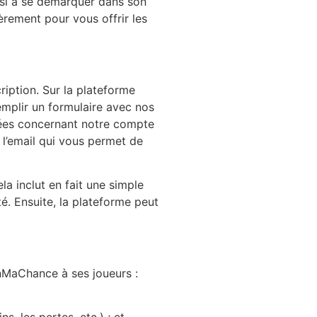
ussi à se démarquer dans son
èrement pour vous offrir les
cription. Sur la plateforme
emplir un formulaire avec nos
nées concernant notre compte
r l’email qui vous permet de
a inclut en fait une simple
té. Ensuite, la plateforme peut
inMaChance à ses joueurs :