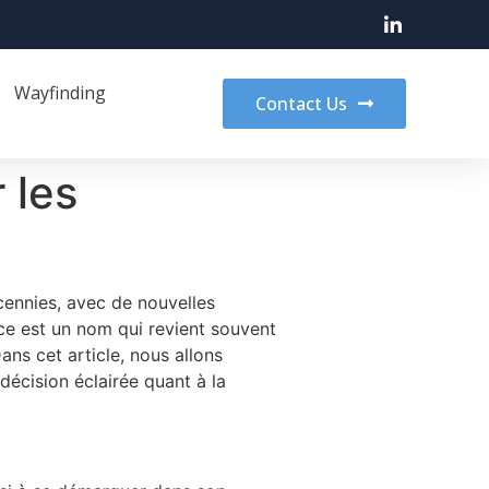
Wayfinding
Contact Us
 les
cennies, avec de nouvelles
ce est un nom qui revient souvent
ans cet article, nous allons
décision éclairée quant à la