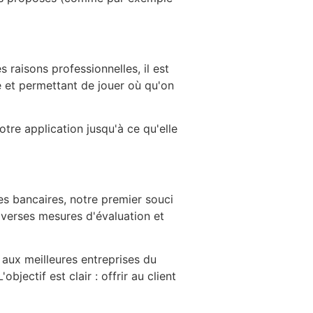
raisons professionnelles, il est
re et permettant de jouer où qu'on
otre application jusqu'à ce qu'elle
s bancaires, notre premier souci
 diverses mesures d'évaluation et
 aux meilleures entreprises du
jectif est clair : offrir au client