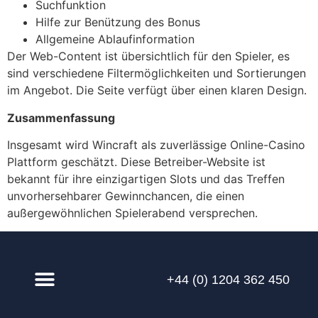
Suchfunktion
Hilfe zur Benützung des Bonus
Allgemeine Ablaufinformation
Der Web-Content ist übersichtlich für den Spieler, es
sind verschiedene Filtermöglichkeiten und Sortierungen
im Angebot. Die Seite verfügt über einen klaren Design.
Zusammenfassung
Insgesamt wird Wincraft als zuverlässige Online-Casino
Plattform geschätzt. Diese Betreiber-Website ist
bekannt für ihre einzigartigen Slots und das Treffen
unvorhersehbarer Gewinnchancen, die einen
außergewöhnlichen Spielerabend versprechen.
+44 (0) 1204 362 450