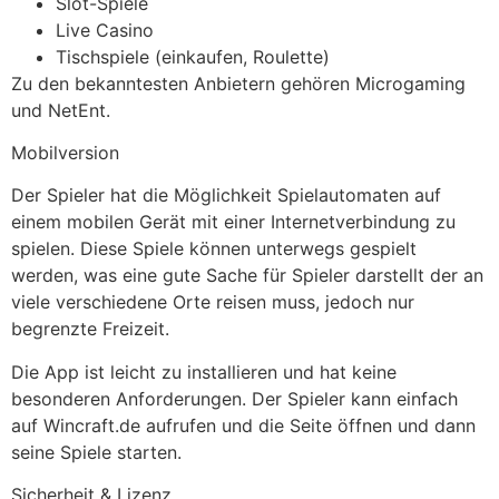
Slot-Spiele
Live Casino
Tischspiele (einkaufen, Roulette)
Zu den bekanntesten Anbietern gehören Microgaming
und NetEnt.
Mobilversion
Der Spieler hat die Möglichkeit Spielautomaten auf
einem mobilen Gerät mit einer Internetverbindung zu
spielen. Diese Spiele können unterwegs gespielt
werden, was eine gute Sache für Spieler darstellt der an
viele verschiedene Orte reisen muss, jedoch nur
begrenzte Freizeit.
Die App ist leicht zu installieren und hat keine
besonderen Anforderungen. Der Spieler kann einfach
auf Wincraft.de aufrufen und die Seite öffnen und dann
seine Spiele starten.
Sicherheit & Lizenz