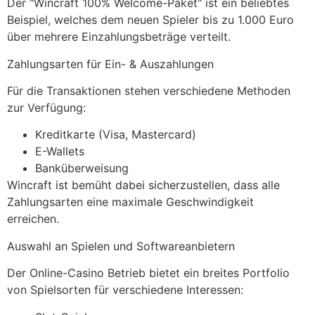
Der "Wincraft 100% Welcome-Paket" ist ein beliebtes
Beispiel, welches dem neuen Spieler bis zu 1.000 Euro
über mehrere Einzahlungsbeträge verteilt.
Zahlungsarten für Ein- & Auszahlungen
Für die Transaktionen stehen verschiedene Methoden
zur Verfügung:
Kreditkarte (Visa, Mastercard)
E-Wallets
Banküberweisung
Wincraft ist bemüht dabei sicherzustellen, dass alle
Zahlungsarten eine maximale Geschwindigkeit
erreichen.
Auswahl an Spielen und Softwareanbietern
Der Online-Casino Betrieb bietet ein breites Portfolio
von Spielsorten für verschiedene Interessen: