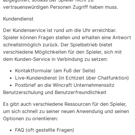
vertrauenswürdigen Personen Zugriff haben muss.
Kundendienst
Der Kundenservice ist rund um die Uhr erreichbar.
Spieler können Fragen stellen und erhalten eine Antwort
schnellstmöglich zurück. Der Spielbetrieb bietet
verschiedene Möglichkeiten für den Spieler, sich mit
dem Kunden-Service in Verbindung zu setzen:
Kontaktformular (am Fuß der Seite)
Live-Kundendienst (in Echtzeit über Chatfunktion)
Postbrief an die Wincraft Unternehmenssitz
Benutzerschulung und Benutzerfreundlichkeit
Es gibt auch verschiedene Ressourcen für den Spieler,
um sich schnell zu seiner neuen Anwendung und seinen
Optionen zu orientieren:
FAQ (oft gestellte Fragen)