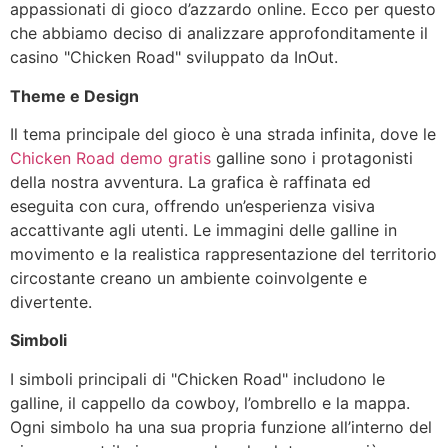
appassionati di gioco d’azzardo online. Ecco per questo
che abbiamo deciso di analizzare approfonditamente il
casino "Chicken Road" sviluppato da InOut.
Theme e Design
Il tema principale del gioco è una strada infinita, dove le
Chicken Road demo gratis
galline sono i protagonisti
della nostra avventura. La grafica è raffinata ed
eseguita con cura, offrendo un’esperienza visiva
accattivante agli utenti. Le immagini delle galline in
movimento e la realistica rappresentazione del territorio
circostante creano un ambiente coinvolgente e
divertente.
Simboli
I simboli principali di "Chicken Road" includono le
galline, il cappello da cowboy, l’ombrello e la mappa.
Ogni simbolo ha una sua propria funzione all’interno del