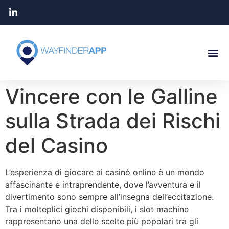
Vincere con le Galline
sulla Strada dei Rischi
del Casino
L’esperienza di giocare ai casinò online è un mondo
affascinante e intraprendente, dove l’avventura e il
divertimento sono sempre all’insegna dell’eccitazione.
Tra i molteplici giochi disponibili, i slot machine
rappresentano una delle scelte più popolari tra gli