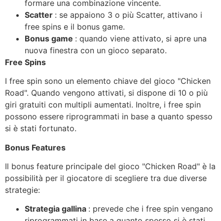
formare una combinazione vincente.
Scatter
: se appaiono 3 o più Scatter, attivano i
free spins e il bonus game.
Bonus game
: quando viene attivato, si apre una
nuova finestra con un gioco separato.
Free Spins
I free spin sono un elemento chiave del gioco "Chicken
Road". Quando vengono attivati, si dispone di 10 o più
giri gratuiti con multipli aumentati. Inoltre, i free spin
possono essere riprogrammati in base a quanto spesso
si è stati fortunato.
Bonus Features
Il bonus feature principale del gioco "Chicken Road" è la
possibilità per il giocatore di scegliere tra due diverse
strategie:
Strategia gallina
: prevede che i free spin vengano
riprogrammati in base a quanto spesso si è stati