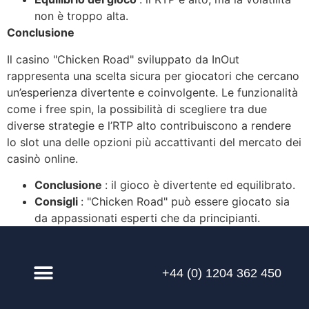
non è troppo alta.
Conclusione
Il casino "Chicken Road" sviluppato da InOut
rappresenta una scelta sicura per giocatori che cercano
un’esperienza divertente e coinvolgente. Le funzionalità
come i free spin, la possibilità di scegliere tra due
diverse strategie e l’RTP alto contribuiscono a rendere
lo slot una delle opzioni più accattivanti del mercato dei
casinò online.
Conclusione
: il gioco è divertente ed equilibrato.
Consigli
: "Chicken Road" può essere giocato sia
da appassionati esperti che da principianti.
+44 (0) 1204 362 450
Our Solution