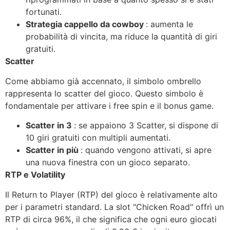
fortunati.
Strategia cappello da cowboy
: aumenta le
probabilità di vincita, ma riduce la quantità di giri
gratuiti.
Scatter
Come abbiamo già accennato, il simbolo ombrello
rappresenta lo scatter del gioco. Questo simbolo è
fondamentale per attivare i free spin e il bonus game.
Scatter in 3
: se appaiono 3 Scatter, si dispone di
10 giri gratuiti con multipli aumentati.
Scatter in più
: quando vengono attivati, si apre
una nuova finestra con un gioco separato.
RTP e Volatility
Il Return to Player (RTP) del gioco è relativamente alto
per i parametri standard. La slot "Chicken Road" offrì un
RTP di circa 96%, il che significa che ogni euro giocati