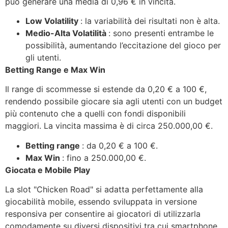
può generare una media di 0,96 € in vincita.
Low Volatility
: la variabilità dei risultati non è alta.
Medio-Alta Volatilità
: sono presenti entrambe le
possibilità, aumentando l’eccitazione del gioco per
gli utenti.
Betting Range e Max Win
Il range di scommesse si estende da 0,20 € a 100 €,
rendendo possibile giocare sia agli utenti con un budget
più contenuto che a quelli con fondi disponibili
maggiori. La vincita massima è di circa 250.000,00 €.
Betting range
: da 0,20 € a 100 €.
Max Win
: fino a 250.000,00 €.
Giocata e Mobile Play
La slot "Chicken Road" si adatta perfettamente alla
giocabilità mobile, essendo sviluppata in versione
responsiva per consentire ai giocatori di utilizzarla
comodamente su diversi dispositivi tra cui smartphone