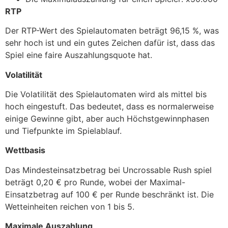
RTP
Der RTP-Wert des Spielautomaten beträgt 96,15 %, was
sehr hoch ist und ein gutes Zeichen dafür ist, dass das
Spiel eine faire Auszahlungsquote hat.
Volatilität
Die Volatilität des Spielautomaten wird als mittel bis
hoch eingestuft. Das bedeutet, dass es normalerweise
einige Gewinne gibt, aber auch Höchstgewinnphasen
und Tiefpunkte im Spielablauf.
Wettbasis
Das Mindesteinsatzbetrag bei Uncrossable Rush spiel
beträgt 0,20 € pro Runde, wobei der Maximal-
Einsatzbetrag auf 100 € per Runde beschränkt ist. Die
Wetteinheiten reichen von 1 bis 5.
Maximale Auszahlung