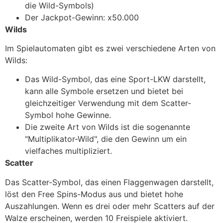
die Wild-Symbols)
Der Jackpot-Gewinn: x50.000
Wilds
Im Spielautomaten gibt es zwei verschiedene Arten von
Wilds:
Das Wild-Symbol, das eine Sport-LKW darstellt,
kann alle Symbole ersetzen und bietet bei
gleichzeitiger Verwendung mit dem Scatter-
Symbol hohe Gewinne.
Die zweite Art von Wilds ist die sogenannte
"Multiplikator-Wild", die den Gewinn um ein
vielfaches multipliziert.
Scatter
Das Scatter-Symbol, das einen Flaggenwagen darstellt,
löst den Free Spins-Modus aus und bietet hohe
Auszahlungen. Wenn es drei oder mehr Scatters auf der
Walze erscheinen, werden 10 Freispiele aktiviert.