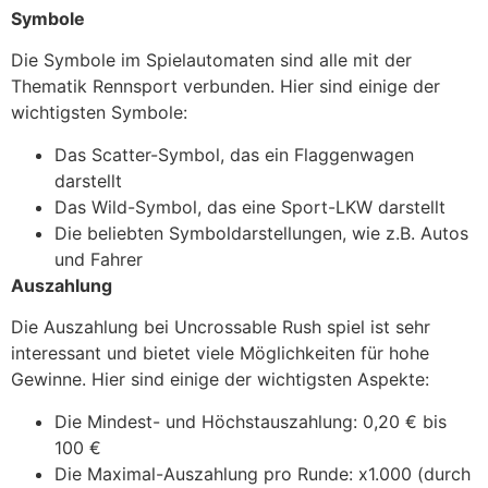
Symbole
Die Symbole im Spielautomaten sind alle mit der
Thematik Rennsport verbunden. Hier sind einige der
wichtigsten Symbole:
Das Scatter-Symbol, das ein Flaggenwagen
darstellt
Das Wild-Symbol, das eine Sport-LKW darstellt
Die beliebten Symboldarstellungen, wie z.B. Autos
und Fahrer
Auszahlung
Die Auszahlung bei Uncrossable Rush spiel ist sehr
interessant und bietet viele Möglichkeiten für hohe
Gewinne. Hier sind einige der wichtigsten Aspekte:
Die Mindest- und Höchstauszahlung: 0,20 € bis
100 €
Die Maximal-Auszahlung pro Runde: x1.000 (durch