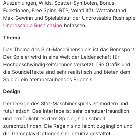
Auszahlungen, Wilds, Scatter-Symbolen, Bonus-
Funktionen, Free Spins, RTP, Volatilität, Wettabstand,
Max-Gewinn und Spielablauf der Uncrossable Rush spiel
Uncrossable Rush casino
befassen.
Thema
Das Thema des Slot-Maschinenspiels ist das Rennsport.
Der Spieler wird in eine Welt der Leidenschaft für
Hochgeschwindigkeitsrennen versetzt. Die Grafik und
die Soundeffekte sind sehr realistisch und bieten dem
Spieler ein atemberaubendes Erlebnis.
Design
Der Design des Slot-Maschinenspiels ist modern und
futuristisch. Das Interface ist sehr benutzerfreundlich
und ermöglicht es dem Spieler, sich schnell
zurechtzufinden. Die Regeln sind leicht zugänglich und
die Gameplay-Optionen sind intuitiv gestaltet.