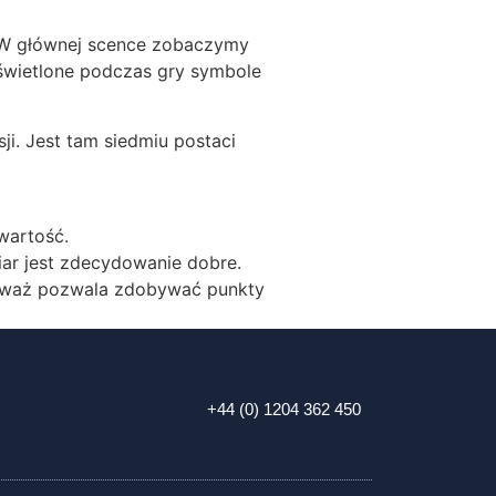
. W głównej scence zobaczymy
yświetlone podczas gry symbole
ji. Jest tam siedmiu postaci
wartość.
iar jest zdecydowanie dobre.
nieważ pozwala zdobywać punkty
+44 (0) 1204 362 450