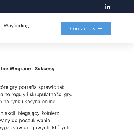
Wayfinding
Contact Us
otne Wygrane i Sukcesy
re gry potrafią sprawić tak
ne reguły i skrupulatności gry.
m na rynku kasyna online.
 akcji: biegający żołnierz.
wany do poszukiwania i
i wypadków drogowych, których