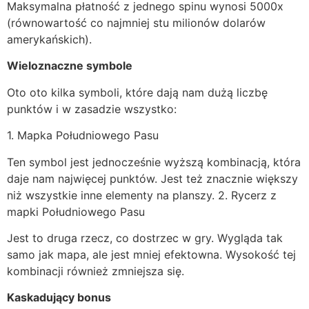
Maksymalna płatność z jednego spinu wynosi 5000x
(równowartość co najmniej stu milionów dolarów
amerykańskich).
Wieloznaczne symbole
Oto oto kilka symboli, które dają nam dużą liczbę
punktów i w zasadzie wszystko:
1. Mapka Południowego Pasu
Ten symbol jest jednocześnie wyższą kombinacją, która
daje nam najwięcej punktów. Jest też znacznie większy
niż wszystkie inne elementy na planszy. 2. Rycerz z
mapki Południowego Pasu
Jest to druga rzecz, co dostrzec w gry. Wygląda tak
samo jak mapa, ale jest mniej efektowna. Wysokość tej
kombinacji również zmniejsza się.
Kaskadujący bonus