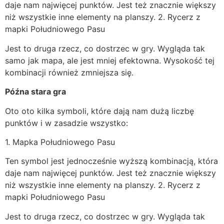
daje nam najwięcej punktów. Jest też znacznie większy
niż wszystkie inne elementy na planszy. 2. Rycerz z
mapki Południowego Pasu
Jest to druga rzecz, co dostrzec w gry. Wygląda tak
samo jak mapa, ale jest mniej efektowna. Wysokość tej
kombinacji również zmniejsza się.
Późna stara gra
Oto oto kilka symboli, które dają nam dużą liczbę
punktów i w zasadzie wszystko:
1. Mapka Południowego Pasu
Ten symbol jest jednocześnie wyższą kombinacją, która
daje nam najwięcej punktów. Jest też znacznie większy
niż wszystkie inne elementy na planszy. 2. Rycerz z
mapki Południowego Pasu
Jest to druga rzecz, co dostrzec w gry. Wygląda tak