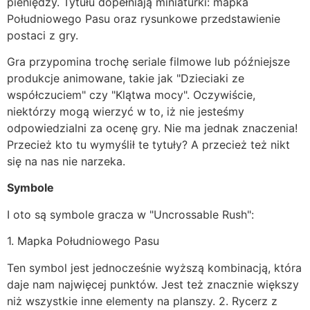
pieniędzy. Tytułu dopełniają miniaturki: mapka
Południowego Pasu oraz rysunkowe przedstawienie
postaci z gry.
Gra przypomina trochę seriale filmowe lub późniejsze
produkcje animowane, takie jak "Dzieciaki ze
współczuciem" czy "Klątwa mocy". Oczywiście,
niektórzy mogą wierzyć w to, iż nie jesteśmy
odpowiedzialni za ocenę gry. Nie ma jednak znaczenia!
Przecież kto tu wymyślił te tytuły? A przecież też nikt
się na nas nie narzeka.
Symbole
I oto są symbole gracza w "Uncrossable Rush":
1. Mapka Południowego Pasu
Ten symbol jest jednocześnie wyższą kombinacją, która
daje nam najwięcej punktów. Jest też znacznie większy
niż wszystkie inne elementy na planszy. 2. Rycerz z