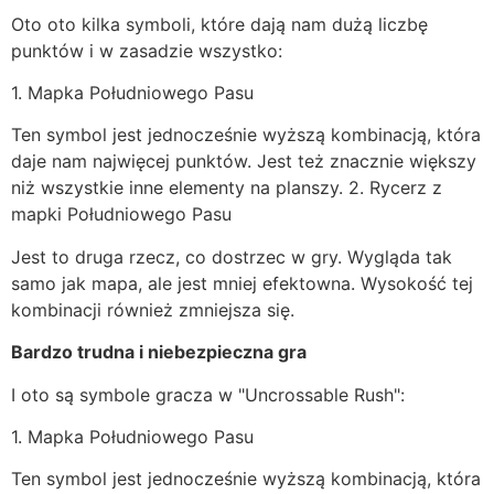
Oto oto kilka symboli, które dają nam dużą liczbę
punktów i w zasadzie wszystko:
1. Mapka Południowego Pasu
Ten symbol jest jednocześnie wyższą kombinacją, która
daje nam najwięcej punktów. Jest też znacznie większy
niż wszystkie inne elementy na planszy. 2. Rycerz z
mapki Południowego Pasu
Jest to druga rzecz, co dostrzec w gry. Wygląda tak
samo jak mapa, ale jest mniej efektowna. Wysokość tej
kombinacji również zmniejsza się.
Bardzo trudna i niebezpieczna gra
I oto są symbole gracza w "Uncrossable Rush":
1. Mapka Południowego Pasu
Ten symbol jest jednocześnie wyższą kombinacją, która