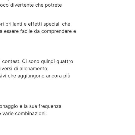
ioco divertente che potrete
i brillanti e effetti speciali che
da essere facile da comprendere e
l contest. Ci sono quindi quattro
diversi di allenamento,
sivi che aggiungono ancora più
rsonaggio e la sua frequenza
e varie combinazioni: