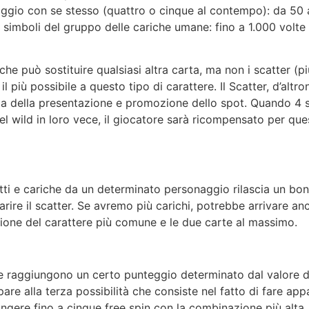
gio con se stesso (quattro o cinque al contempo): da 50 
 simboli del gruppo delle cariche umane: fino a 1.000 volt
he può sostituire qualsiasi altra carta, ma non i scatter (pi
il più possibile a questo tipo di carattere. Il Scatter, d’alt
a della presentazione e promozione dello spot. Quando 4 
el wild in loro vece, il giocatore sarà ricompensato per q
ti e cariche da un determinato personaggio rilascia un bon
parire il scatter. Se avremo più carichi, potrebbe arrivare anc
ione del carattere più comune e le due carte al massimo.
 se raggiungono un certo punteggio determinato dal valore de
ipare alla terza possibilità che consiste nel fatto di fare app
ngere fino a cinque free spin con la combinazione più alta.