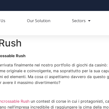
 Us
Our Solution
Sectors
 Rush
crossable Rush
rrivata finalmente nel nostro portfolio di giochi da casinò
ome originale e coinvolgente, ma soprattutto per la sua capa
ioni ed elementi. Ma cosa ci aspettiamo davvero da questo g
er avere il massimo divertimento?
ncrossable Rush
un contest di corse in cui i protagonisti, 
dano nell’impresa incredibile di raggiungere la cima della 