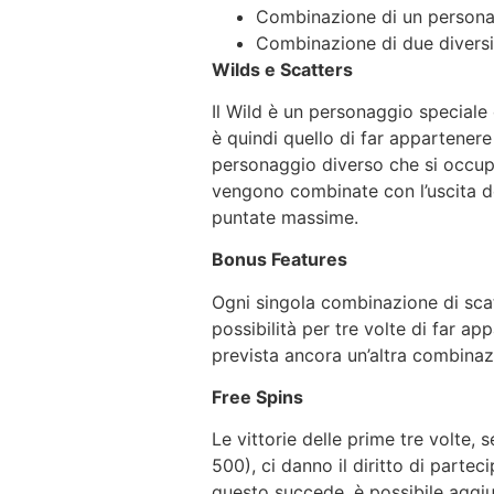
Combinazione di un personag
Combinazione di due diversi
Wilds e Scatters
Il Wild è un personaggio speciale c
è quindi quello di far appartenere 
personaggio diverso che si occup
vengono combinate con l’uscita d
puntate massime.
Bonus Features
Ogni singola combinazione di scat
possibilità per tre volte di far ap
prevista ancora un’altra combinaz
Free Spins
Le vittorie delle prime tre volte,
500), ci danno il diritto di partec
questo succede, è possibile aggiu