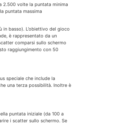
a 2.500 volte la puntata minima
e la puntata massima
ù in basso). L’obiettivo del gioco
ronde, è rappresentato da un
scatter comparsi sullo schermo
uesto raggiungimento con 50
us speciale che include la
he una terza possibilità. Inoltre è
lla puntata iniziale (da 100 a
arire i scatter sullo schermo. Se