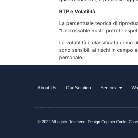
RTP e Volatilità
La percentuale teorica di riproduz
"Uncrossable Rush" potrete aspett
La volatilità è classificata come
sono sensibili ai rischi in campo
personale.
About Us
Our Solution
Sectors
Wa
© 2022 All rights Reserved. Design
Captain Cooks Casi