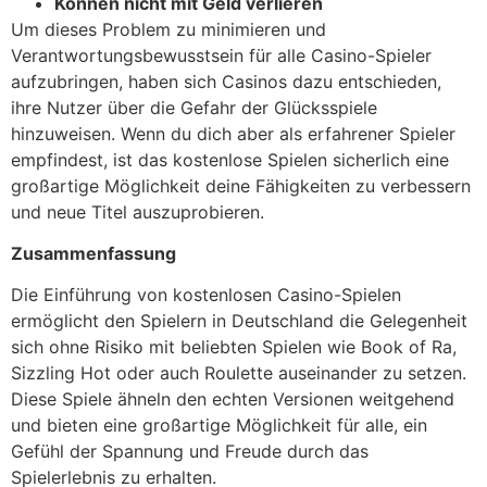
Können nicht mit Geld verlieren
Um dieses Problem zu minimieren und
Verantwortungsbewusstsein für alle Casino-Spieler
aufzubringen, haben sich Casinos dazu entschieden,
ihre Nutzer über die Gefahr der Glücksspiele
hinzuweisen. Wenn du dich aber als erfahrener Spieler
empfindest, ist das kostenlose Spielen sicherlich eine
großartige Möglichkeit deine Fähigkeiten zu verbessern
und neue Titel auszuprobieren.
Zusammenfassung
Die Einführung von kostenlosen Casino-Spielen
ermöglicht den Spielern in Deutschland die Gelegenheit
sich ohne Risiko mit beliebten Spielen wie Book of Ra,
Sizzling Hot oder auch Roulette auseinander zu setzen.
Diese Spiele ähneln den echten Versionen weitgehend
und bieten eine großartige Möglichkeit für alle, ein
Gefühl der Spannung und Freude durch das
Spielerlebnis zu erhalten.