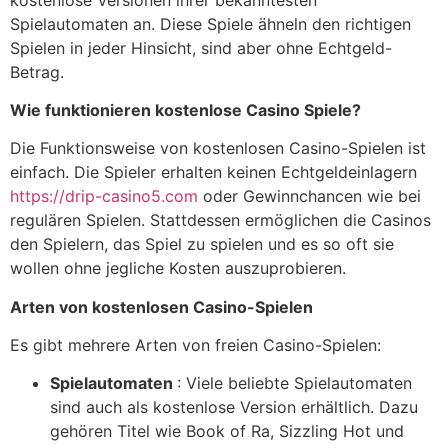
Spielautomaten an. Diese Spiele ähneln den richtigen
Spielen in jeder Hinsicht, sind aber ohne Echtgeld-
Betrag.
Wie funktionieren kostenlose Casino Spiele?
Die Funktionsweise von kostenlosen Casino-Spielen ist
einfach. Die Spieler erhalten keinen Echtgeldeinlagern
https://drip-casino5.com
oder Gewinnchancen wie bei
regulären Spielen. Stattdessen ermöglichen die Casinos
den Spielern, das Spiel zu spielen und es so oft sie
wollen ohne jegliche Kosten auszuprobieren.
Arten von kostenlosen Casino-Spielen
Es gibt mehrere Arten von freien Casino-Spielen:
Spielautomaten
: Viele beliebte Spielautomaten
sind auch als kostenlose Version erhältlich. Dazu
gehören Titel wie Book of Ra, Sizzling Hot und