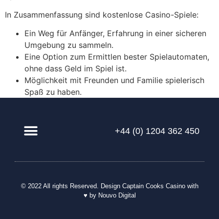
In Zusammenfassung sind kostenlose Casino-Spiele:
Ein Weg für Anfänger, Erfahrung in einer sicheren
Umgebung zu sammeln.
Eine Option zum Ermittlen bester Spielautomaten,
ohne dass Geld im Spiel ist.
Möglichkeit mit Freunden und Familie spielerisch
Spaß zu haben.
+44 (0) 1204 362 450
© 2022 All rights Reserved. Design
Captain Cooks Casino
with
♥ by Nouvo Digital