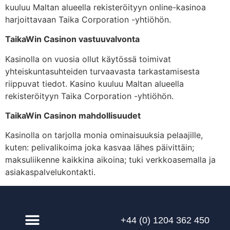
kuuluu Maltan alueella rekisteröityyn online-kasinoa
harjoittavaan Taika Corporation -yhtiöhön.
TaikaWin Casinon vastuuvalvonta
Kasinolla on vuosia ollut käytössä toimivat
yhteiskuntasuhteiden turvaavasta tarkastamisesta
riippuvat tiedot. Kasino kuuluu Maltan alueella
rekisteröityyn Taika Corporation -yhtiöhön.
TaikaWin Casinon mahdollisuudet
Kasinolla on tarjolla monia ominaisuuksia pelaajille,
kuten: pelivalikoima joka kasvaa lähes päivittäin;
maksuliikenne kaikkina aikoina; tuki verkkoasemalla ja
asiakaspalvelukontakti.
+44 (0) 1204 362 450