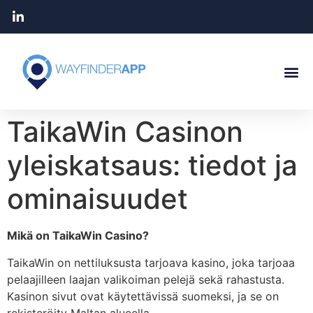
TaikaWin Casinon
yleiskatsaus: tiedot ja
ominaisuudet
Mikä on TaikaWin Casino?
TaikaWin on nettiluksusta tarjoava kasino, joka tarjoaa
pelaajilleen laajan valikoiman pelejä sekä rahastusta.
Kasinon sivut ovat käytettävissä suomeksi, ja se on
rekisteröity Maltan alueella.