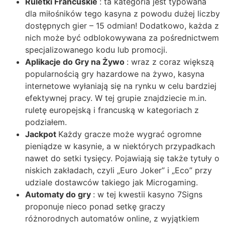
Ruletki Francuskie
: ta kategoria jest typowana
dla miłośników tego kasyna z powodu dużej liczby
dostępnych gier – 15 odmian! Dodatkowo, każda z
nich może być odblokowywana za pośrednictwem
specjalizowanego kodu lub promocji.
Aplikacje do Gry na Żywo
: wraz z coraz większą
popularnością gry hazardowe na żywo, kasyna
internetowe wyłaniają się na rynku w celu bardziej
efektywnej pracy. W tej grupie znajdziecie m.in.
ruletę europejską i francuską w kategoriach z
podziałem.
Jackpot
Każdy gracze może wygrać ogromne
pieniądze w kasynie, a w niektórych przypadkach
nawet do setki tysięcy. Pojawiają się także tytuły o
niskich zakładach, czyli „Euro Joker” i „Eco” przy
udziale dostawców takiego jak Microgaming.
Automaty do gry
: w tej kwestii kasyno 7Signs
proponuje nieco ponad setkę graczy
różnorodnych automatów online, z wyjątkiem