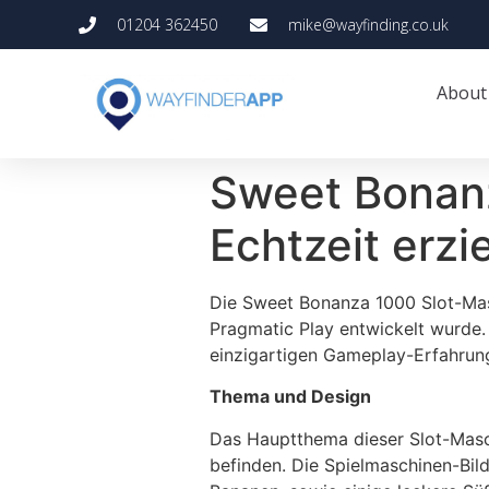
01204 362450
mike@wayfinding.co.uk
About
Sweet Bonanz
Echtzeit erzi
Die Sweet Bonanza 1000 Slot-Masc
Pragmatic Play entwickelt wurde.
einzigartigen Gameplay-Erfahrun
Thema und Design
Das Hauptthema dieser Slot-Maschi
befinden. Die Spielmaschinen-Bild