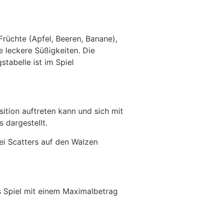
üchte (Apfel, Beeren, Banane),
e leckere Süßigkeiten. Die
tabelle ist im Spiel
ition auftreten kann und sich mit
 dargestellt.
i Scatters auf den Walzen
 Spiel mit einem Maximalbetrag