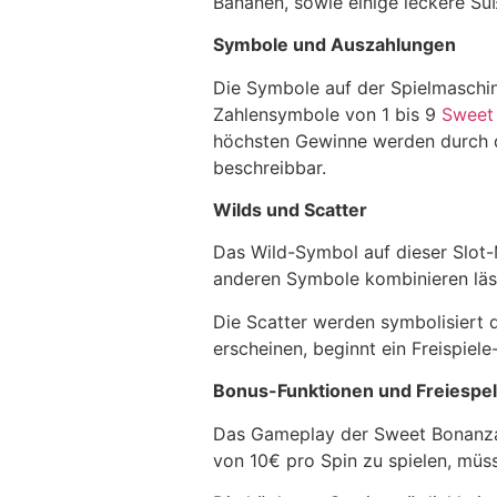
Bananen, sowie einige leckere Sü
Symbole und Auszahlungen
Die Symbole auf der Spielmaschin
Zahlensymbole von 1 bis 9
Sweet
höchsten Gewinne werden durch di
beschreibbar.
Wilds und Scatter
Das Wild-Symbol auf dieser Slot-M
anderen Symbole kombinieren läss
Die Scatter werden symbolisiert 
erscheinen, beginnt ein Freispie
Bonus-Funktionen und Freiespela
Das Gameplay der Sweet Bonanza 
von 10€ pro Spin zu spielen, müs