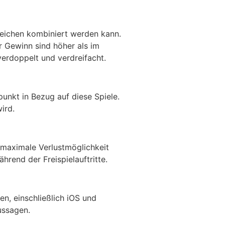
 Zeichen kombiniert werden kann.
er Gewinn sind höher als im
erdoppelt und verdreifacht.
unkt in Bezug auf diese Spiele.
ird.
e maximale Verlustmöglichkeit
rend der Freispielauftritte.
, einschließlich iOS und
ussagen.