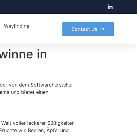
Wayfinding
Contact Us
winne in
 der von dem Softwarehersteller
hema und bietet einen
 Welt voller leckerer Süßigkeiten
 Früchte wie Beeren, Äpfel und