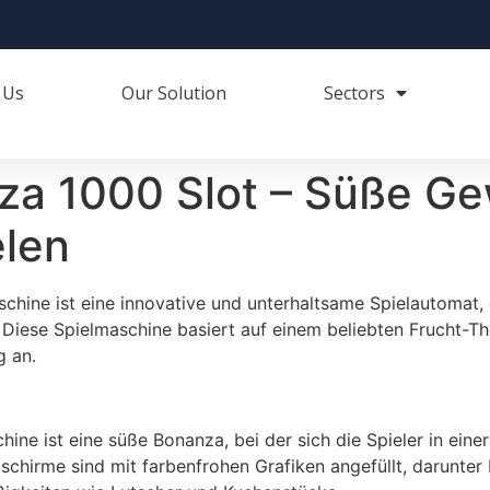
 Us
Our Solution
Sectors
a 1000 Slot – Süße Ge
elen
hine ist eine innovative und unterhaltsame Spielautomat,
 Diese Spielmaschine basiert auf einem beliebten Frucht-T
g an.
ne ist eine süße Bonanza, bei der sich die Spieler in einer
schirme sind mit farbenfrohen Grafiken angefüllt, darunter