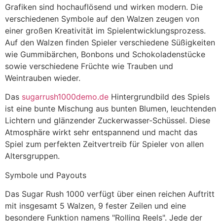
Grafiken sind hochauflösend und wirken modern. Die
verschiedenen Symbole auf den Walzen zeugen von
einer großen Kreativität im Spielentwicklungsprozess.
Auf den Walzen finden Spieler verschiedene Süßigkeiten
wie Gummibärchen, Bonbons und Schokoladenstücke
sowie verschiedene Früchte wie Trauben und
Weintrauben wieder.
Das
sugarrush1000demo.de
Hintergrundbild des Spiels
ist eine bunte Mischung aus bunten Blumen, leuchtenden
Lichtern und glänzender Zuckerwasser-Schüssel. Diese
Atmosphäre wirkt sehr entspannend und macht das
Spiel zum perfekten Zeitvertreib für Spieler von allen
Altersgruppen.
Symbole und Payouts
Das Sugar Rush 1000 verfügt über einen reichen Auftritt
mit insgesamt 5 Walzen, 9 fester Zeilen und eine
besondere Funktion namens "Rolling Reels". Jede der