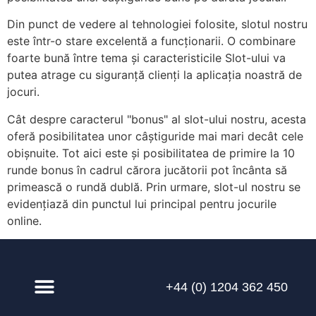
Din punct de vedere al tehnologiei folosite, slotul nostru
este într-o stare excelentă a funcționarii. O combinare
foarte bună între tema și caracteristicile Slot-ului va
putea atrage cu siguranță clienți la aplicația noastră de
jocuri.
Cât despre caracterul "bonus" al slot-ului nostru, acesta
oferă posibilitatea unor câștiguride mai mari decât cele
obișnuite. Tot aici este și posibilitatea de primire la 10
runde bonus în cadrul cărora jucătorii pot încânta să
primească o rundă dublă. Prin urmare, slot-ul nostru se
evidențiază din punctul lui principal pentru jocurile
online.
+44 (0) 1204 362 450
Our Solution