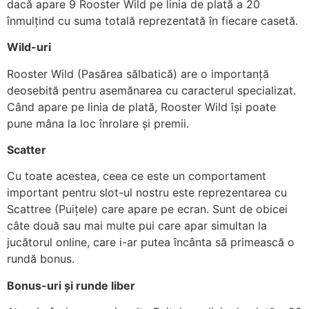
dacă apare 9 Rooster Wild pe linia de plată a 20
înmulțind cu suma totală reprezentată în fiecare casetă.
Wild-uri
Rooster Wild (Pasărea sălbatică) are o importanță
deosebită pentru asemănarea cu caracterul specializat.
Când apare pe linia de plată, Rooster Wild își poate
pune mâna la loc înrolare și premii.
Scatter
Cu toate acestea, ceea ce este un comportament
important pentru slot-ul nostru este reprezentarea cu
Scattree (Puițele) care apare pe ecran. Sunt de obicei
câte două sau mai multe pui care apar simultan la
jucătorul online, care i-ar putea încânta să primească o
rundă bonus.
Bonus-uri și runde liber