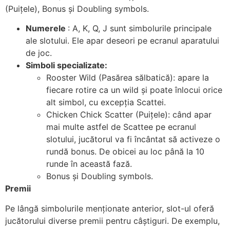
(Puițele), Bonus și Doubling symbols.
Numerele
: A, K, Q, J sunt simbolurile principale
ale slotului. Ele apar deseori pe ecranul aparatului
de joc.
Simboli specializate:
Rooster Wild (Pasărea sălbatică): apare la
fiecare rotire ca un wild și poate înlocui orice
alt simbol, cu excepția Scattei.
Chicken Chick Scatter (Puițele): când apar
mai multe astfel de Scattee pe ecranul
slotului, jucătorul va fi încântat să activeze o
rundă bonus. De obicei au loc până la 10
runde în această fază.
Bonus și Doubling symbols.
Premii
Pe lângă simbolurile menționate anterior, slot-ul oferă
jucătorului diverse premii pentru câștiguri. De exemplu,