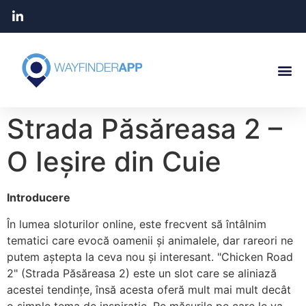
Strada Păsăreasa 2 –
O Ieșire din Cuie
Introducere
În lumea sloturilor online, este frecvent să întâlnim
tematici care evocă oamenii și animalele, dar rareori ne
putem aștepta la ceva nou și interesant. "Chicken Road
2" (Strada Păsăreasa 2) este un slot care se aliniază
acestei tendințe, însă acesta oferă mult mai mult decât
o simple tema de inspirație. Pe măsurile pe care le va