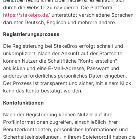
durch die Website zu navigieren. Die Plattform
https://stakebro.de/
unterstützt verschiedene Sprachen,
darunter Deutsch, Englisch und mehrere andere.
Registrierungsprozess
Die Registrierung bei StakeBros erfolgt schnell und
unkompliziert. Nach der Ankunft auf der Startseite
können Nutzer die Schaltfläche "Konto erstellen"
anklicken und eine E-Mail-Adresse, Passwort und
anderes erforderliches persönliches Daten eingeben.
Der Prozess ist transparent und sicher, mit einem Klick
kann das Konto bestätigt werden.
Kontofunktionen
Nach der Registrierung können Nutzer auf ihre
Profilinformationen zugreifen, einschließlich ihrer
Benutzerkontodaten, persönlichen Informationen und
Sicherheitseinstellungen. In ihrem Spielerprofil haben die