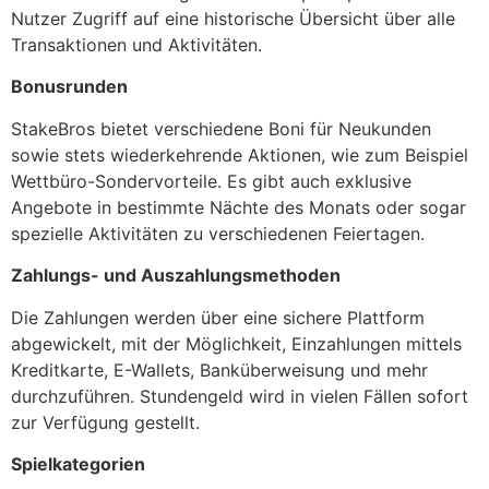
Nutzer Zugriff auf eine historische Übersicht über alle
Transaktionen und Aktivitäten.
Bonusrunden
StakeBros bietet verschiedene Boni für Neukunden
sowie stets wiederkehrende Aktionen, wie zum Beispiel
Wettbüro-Sondervorteile. Es gibt auch exklusive
Angebote in bestimmte Nächte des Monats oder sogar
spezielle Aktivitäten zu verschiedenen Feiertagen.
Zahlungs- und Auszahlungsmethoden
Die Zahlungen werden über eine sichere Plattform
abgewickelt, mit der Möglichkeit, Einzahlungen mittels
Kreditkarte, E-Wallets, Banküberweisung und mehr
durchzuführen. Stundengeld wird in vielen Fällen sofort
zur Verfügung gestellt.
Spielkategorien