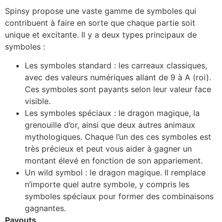
Spinsy propose une vaste gamme de symboles qui
contribuent à faire en sorte que chaque partie soit
unique et excitante. Il y a deux types principaux de
symboles :
Les symboles standard : les carreaux classiques,
avec des valeurs numériques allant de 9 à A (roi).
Ces symboles sont payants selon leur valeur face
visible.
Les symboles spéciaux : le dragon magique, la
grenouille d’or, ainsi que deux autres animaux
mythologiques. Chaque l’un des ces symboles est
très précieux et peut vous aider à gagner un
montant élevé en fonction de son appariement.
Un wild symbol : le dragon magique. Il remplace
n’importe quel autre symbole, y compris les
symboles spéciaux pour former des combinaisons
gagnantes.
Payouts