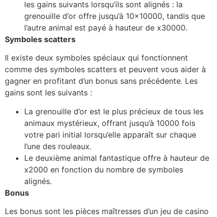
les gains suivants lorsqu’ils sont alignés : la
grenouille d’or offre jusqu’à 10×10000, tandis que
l’autre animal est payé à hauteur de x30000.
Symboles scatters
Il existe deux symboles spéciaux qui fonctionnent
comme des symboles scatters et peuvent vous aider à
gagner en profitant d’un bonus sans précédente. Les
gains sont les suivants :
La grenouille d’or est le plus précieux de tous les
animaux mystérieux, offrant jusqu’à 10000 fois
votre pari initial lorsqu’elle apparaît sur chaque
l’une des rouleaux.
Le deuxième animal fantastique offre à hauteur de
x2000 en fonction du nombre de symboles
alignés.
Bonus
Les bonus sont les pièces maîtresses d’un jeu de casino