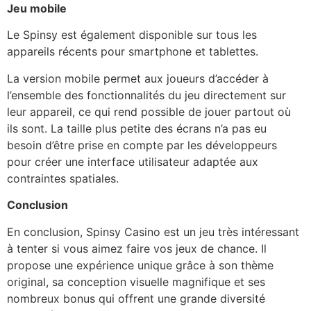
Jeu mobile
Le Spinsy est également disponible sur tous les
appareils récents pour smartphone et tablettes.
La version mobile permet aux joueurs d’accéder à
l’ensemble des fonctionnalités du jeu directement sur
leur appareil, ce qui rend possible de jouer partout où
ils sont. La taille plus petite des écrans n’a pas eu
besoin d’être prise en compte par les développeurs
pour créer une interface utilisateur adaptée aux
contraintes spatiales.
Conclusion
En conclusion, Spinsy Casino est un jeu très intéressant
à tenter si vous aimez faire vos jeux de chance. Il
propose une expérience unique grâce à son thème
original, sa conception visuelle magnifique et ses
nombreux bonus qui offrent une grande diversité