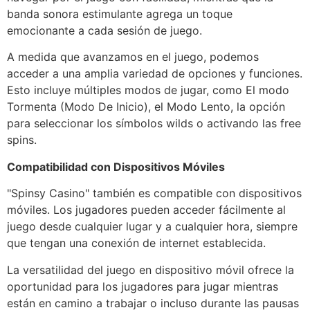
banda sonora estimulante agrega un toque
emocionante a cada sesión de juego.
A medida que avanzamos en el juego, podemos
acceder a una amplia variedad de opciones y funciones.
Esto incluye múltiples modos de jugar, como El modo
Tormenta (Modo De Inicio), el Modo Lento, la opción
para seleccionar los símbolos wilds o activando las free
spins.
Compatibilidad con Dispositivos Móviles
"Spinsy Casino" también es compatible con dispositivos
móviles. Los jugadores pueden acceder fácilmente al
juego desde cualquier lugar y a cualquier hora, siempre
que tengan una conexión de internet establecida.
La versatilidad del juego en dispositivo móvil ofrece la
oportunidad para los jugadores para jugar mientras
están en camino a trabajar o incluso durante las pausas