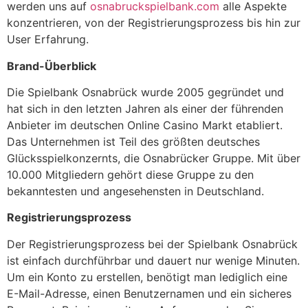
werden uns auf
osnabruckspielbank.com
alle Aspekte
konzentrieren, von der Registrierungsprozess bis hin zur
User Erfahrung.
Brand-Überblick
Die Spielbank Osnabrück wurde 2005 gegründet und
hat sich in den letzten Jahren als einer der führenden
Anbieter im deutschen Online Casino Markt etabliert.
Das Unternehmen ist Teil des größten deutsches
Glücksspielkonzernts, die Osnabrücker Gruppe. Mit über
10.000 Mitgliedern gehört diese Gruppe zu den
bekanntesten und angesehensten in Deutschland.
Registrierungsprozess
Der Registrierungsprozess bei der Spielbank Osnabrück
ist einfach durchführbar und dauert nur wenige Minuten.
Um ein Konto zu erstellen, benötigt man lediglich eine
E-Mail-Adresse, einen Benutzernamen und ein sicheres