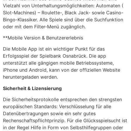
Vielzahl von Unterhaltungsmöglichkeiten: Automaten (
Slot-Machines) – Roulette-, Black Jack- sowie Casino-
Bingo-Klassiker. Alle Spiele sind über die Suchfunktion
oder mit dem Filter-Menü zugänglich.
**Mobile Version & Benutzererlebnis
Die Mobile App ist ein wichtiger Punkt für das
Erfolgsspiel der Spielbank Osnabrück. Die app
unterstützt alle gängigen mobile Betriebssysteme,
iPhone und Android, kann von der offiziellen Website
heruntergeladen werden.
Sicherheit & Lizensierung
Die Sicherheitsprotokolle entsprechen den strengsten
europäischen Standards: Verschlüsselung für alle
Datenübertragungen sowie ein sehr gutes
Rechenschaftspflichtprinzip. Für die Glücksspielsucht ist
in der Regel Hilfe in Form von Selbsthilfegruppen oder