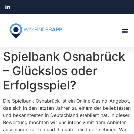
Spielbank Osnabrück
– Glückslos oder
Erfolgsspiel?
Die Spielbank Osnabrück ist ein Online Casino-Angebot,
das sich in den letzten Jahren zu einem der beliebtesten
und bekanntesten in Deutschland etabliert hat. In dieser
Bewertung möchten wir uns intensiv mit dem Anbieter
auseinandersetzen und ihn unter die Lupe nehmen. Wir