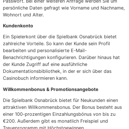
Passwort. Bei einer weiteren Anfrage werden Sie um
persönliche Daten gefragt wie Vorname und Nachname,
Wohnort und Alter.
Kundenkonto
Ein Spielerkont über die Spielbank Osnabrück bietet
zahlreiche Vorteile. So kann der Kunde sein Profil
bearbeiten und personalisierte E-Mail-
Benachrichtigungen konfigurieren. Darüber hinaus hat
der Kunde Zugriff auf eine ausführliche
Dokumentationsbibliothek, in der er sich über das
Casinobuch informieren kann.
Willkommenbonus & Promotionsangebote
Die Spielbank Osnabrück bietet für Neukunden einen
attraktiven Willkommensbonus. Der Bonus besteht aus
einer 100-prozentigen Einzahlungsbónus von bis zu
€200. Außerdem gibt es monatlich Freispiel und
Treueprogramm mit Höchstgewinnen.