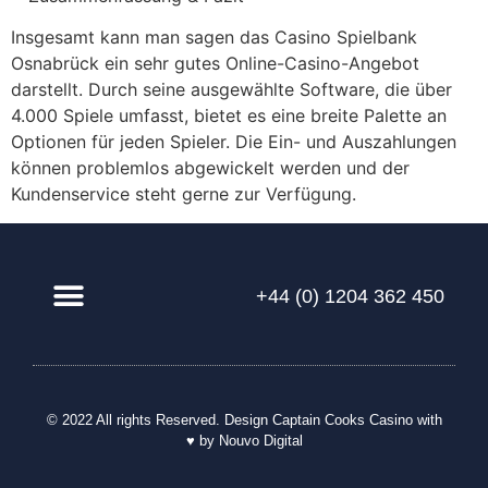
Insgesamt kann man sagen das Casino Spielbank
Osnabrück ein sehr gutes Online-Casino-Angebot
darstellt. Durch seine ausgewählte Software, die über
4.000 Spiele umfasst, bietet es eine breite Palette an
Optionen für jeden Spieler. Die Ein- und Auszahlungen
können problemlos abgewickelt werden und der
Kundenservice steht gerne zur Verfügung.
+44 (0) 1204 362 450
© 2022 All rights Reserved. Design
Captain Cooks Casino
with
♥ by Nouvo Digital