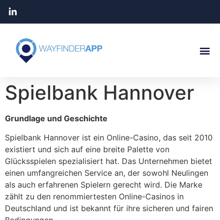
Spielbank Hannover
Grundlage und Geschichte
Spielbank Hannover ist ein Online-Casino, das seit 2010
existiert und sich auf eine breite Palette von
Glücksspielen spezialisiert hat. Das Unternehmen bietet
einen umfangreichen Service an, der sowohl Neulingen
als auch erfahrenen Spielern gerecht wird. Die Marke
zählt zu den renommiertesten Online-Casinos in
Deutschland und ist bekannt für ihre sicheren und fairen
Bedingungen.