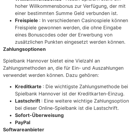
hoher Willkommensbonus zur Verfügung, der mit
einer bestimmten Summe Geld verbunden ist.
Freispiele
: In verschiedenen Casinospiele können
Freispiele gewonnen werden, die ohne Eingabe
eines Bonuscodes oder der Erwerbung von
zusätzlichen Punkten eingesetzt werden können.
Zahlungsoptionen
Spielbank Hannover bietet eine Vielzahl an
Zahlungsmethoden an, die für Ein- und Auszahlungen
verwendet werden können. Dazu gehören:
Kreditkarte
: Die wichtigste Zahlungsmethode bei
Spielbank Hannover ist der Kreditkarten-Einzug.
Lastschrift
: Eine weitere wichtige Zahlungsoption
bei dieser Online-Spielbank ist die Lastschrift.
Sofort-Überweisung
PayPal
Softwareanbieter