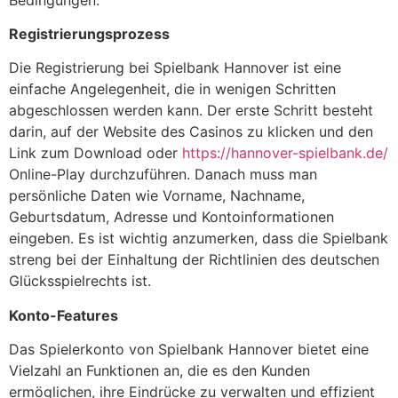
Registrierungsprozess
Die Registrierung bei Spielbank Hannover ist eine
einfache Angelegenheit, die in wenigen Schritten
abgeschlossen werden kann. Der erste Schritt besteht
darin, auf der Website des Casinos zu klicken und den
Link zum Download oder
https://hannover-spielbank.de/
Online-Play durchzuführen. Danach muss man
persönliche Daten wie Vorname, Nachname,
Geburtsdatum, Adresse und Kontoinformationen
eingeben. Es ist wichtig anzumerken, dass die Spielbank
streng bei der Einhaltung der Richtlinien des deutschen
Glücksspielrechts ist.
Konto-Features
Das Spielerkonto von Spielbank Hannover bietet eine
Vielzahl an Funktionen an, die es den Kunden
ermöglichen, ihre Eindrücke zu verwalten und effizient