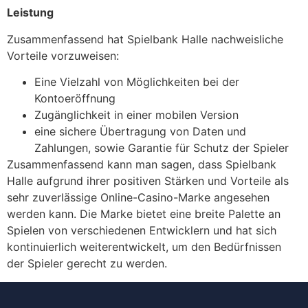
Leistung
Zusammenfassend hat Spielbank Halle nachweisliche
Vorteile vorzuweisen:
Eine Vielzahl von Möglichkeiten bei der
Kontoeröffnung
Zugänglichkeit in einer mobilen Version
eine sichere Übertragung von Daten und
Zahlungen, sowie Garantie für Schutz der Spieler
Zusammenfassend kann man sagen, dass Spielbank
Halle aufgrund ihrer positiven Stärken und Vorteile als
sehr zuverlässige Online-Casino-Marke angesehen
werden kann. Die Marke bietet eine breite Palette an
Spielen von verschiedenen Entwicklern und hat sich
kontinuierlich weiterentwickelt, um den Bedürfnissen
der Spieler gerecht zu werden.