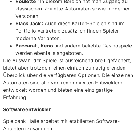
Roulette
: In diesem Bereich hat man Zugang zu
klassischen Roulette-Automaten sowie moderner
Versionen.
Black Jack
: Auch diese Karten-Spielen sind im
Portfolio vertreten: zusätzlich finden Spieler
moderne Varianten.
Baccarat
,
Keno
und andere beliebte Casinospiele
werden ebenfalls angeboten.
Die Auswahl der Spiele ist ausreichend breit gefächert,
bietet aber trotzdem einen einfach zu navigierenden
Überblick über die verfügbaren Optionen. Die einzelnen
Automaten sind alle von renommierten Entwicklern
entwickelt worden und bieten eine einzigartige
Erfahrung.
Softwareentwickler
Spielbank Halle arbeitet mit etablierten Software-
Anbietern zusammen: