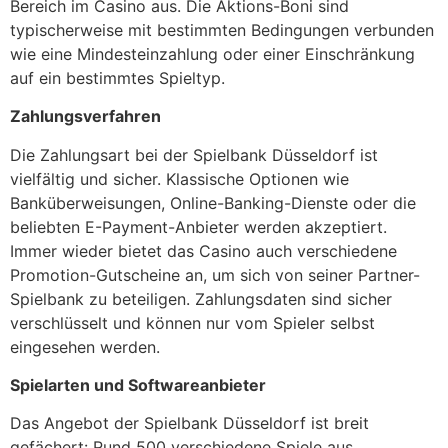
Bereich im Casino aus. Die Aktions-Boni sind
typischerweise mit bestimmten Bedingungen verbunden
wie eine Mindesteinzahlung oder einer Einschränkung
auf ein bestimmtes Spieltyp.
Zahlungsverfahren
Die Zahlungsart bei der Spielbank Düsseldorf ist
vielfältig und sicher. Klassische Optionen wie
Banküberweisungen, Online-Banking-Dienste oder die
beliebten E-Payment-Anbieter werden akzeptiert.
Immer wieder bietet das Casino auch verschiedene
Promotion-Gutscheine an, um sich von seiner Partner-
Spielbank zu beteiligen. Zahlungsdaten sind sicher
verschlüsselt und können nur vom Spieler selbst
eingesehen werden.
Spielarten und Softwareanbieter
Das Angebot der Spielbank Düsseldorf ist breit
gefächert: Rund 500 verschiedene Spiele aus