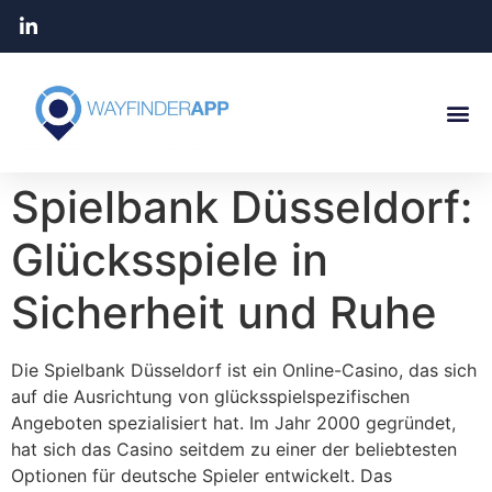
Spielbank Düsseldorf:
Glücksspiele in
Sicherheit und Ruhe
Die Spielbank Düsseldorf ist ein Online-Casino, das sich
auf die Ausrichtung von glücksspielspezifischen
Angeboten spezialisiert hat. Im Jahr 2000 gegründet,
hat sich das Casino seitdem zu einer der beliebtesten
Optionen für deutsche Spieler entwickelt. Das