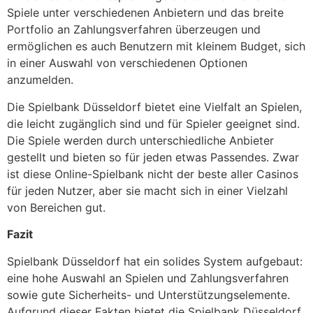
Spiele unter verschiedenen Anbietern und das breite
Portfolio an Zahlungsverfahren überzeugen und
ermöglichen es auch Benutzern mit kleinem Budget, sich
in einer Auswahl von verschiedenen Optionen
anzumelden.
Die Spielbank Düsseldorf bietet eine Vielfalt an Spielen,
die leicht zugänglich sind und für Spieler geeignet sind.
Die Spiele werden durch unterschiedliche Anbieter
gestellt und bieten so für jeden etwas Passendes. Zwar
ist diese Online-Spielbank nicht der beste aller Casinos
für jeden Nutzer, aber sie macht sich in einer Vielzahl
von Bereichen gut.
Fazit
Spielbank Düsseldorf hat ein solides System aufgebaut:
eine hohe Auswahl an Spielen und Zahlungsverfahren
sowie gute Sicherheits- und Unterstützungselemente.
Aufgrund dieser Fakten bietet die Spielbank Düsseldorf