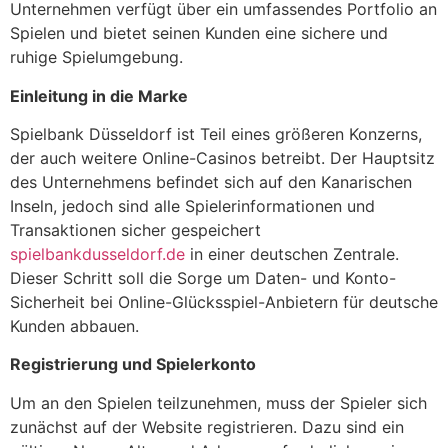
Unternehmen verfügt über ein umfassendes Portfolio an
Spielen und bietet seinen Kunden eine sichere und
ruhige Spielumgebung.
Einleitung in die Marke
Spielbank Düsseldorf ist Teil eines größeren Konzerns,
der auch weitere Online-Casinos betreibt. Der Hauptsitz
des Unternehmens befindet sich auf den Kanarischen
Inseln, jedoch sind alle Spielerinformationen und
Transaktionen sicher gespeichert
spielbankdusseldorf.de
in einer deutschen Zentrale.
Dieser Schritt soll die Sorge um Daten- und Konto-
Sicherheit bei Online-Glücksspiel-Anbietern für deutsche
Kunden abbauen.
Registrierung und Spielerkonto
Um an den Spielen teilzunehmen, muss der Spieler sich
zunächst auf der Website registrieren. Dazu sind ein