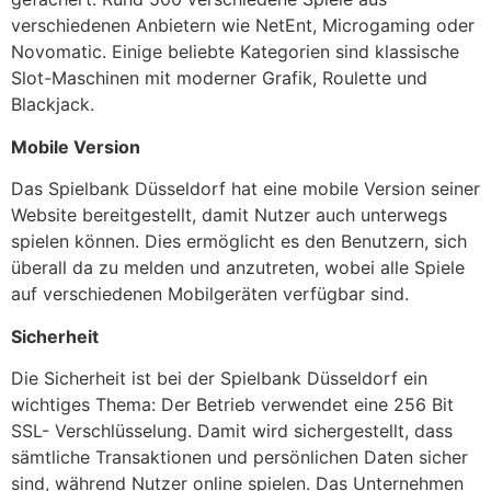
verschiedenen Anbietern wie NetEnt, Microgaming oder
Novomatic. Einige beliebte Kategorien sind klassische
Slot-Maschinen mit moderner Grafik, Roulette und
Blackjack.
Mobile Version
Das Spielbank Düsseldorf hat eine mobile Version seiner
Website bereitgestellt, damit Nutzer auch unterwegs
spielen können. Dies ermöglicht es den Benutzern, sich
überall da zu melden und anzutreten, wobei alle Spiele
auf verschiedenen Mobilgeräten verfügbar sind.
Sicherheit
Die Sicherheit ist bei der Spielbank Düsseldorf ein
wichtiges Thema: Der Betrieb verwendet eine 256 Bit
SSL- Verschlüsselung. Damit wird sichergestellt, dass
sämtliche Transaktionen und persönlichen Daten sicher
sind, während Nutzer online spielen. Das Unternehmen