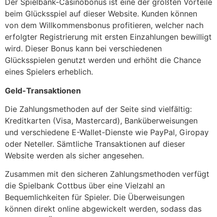
Der Spielbank-Casinobonus ist eine der größten Vorteile
beim Glücksspiel auf dieser Website. Kunden können
von dem Willkommensbonus profitieren, welcher nach
erfolgter Registrierung mit ersten Einzahlungen bewilligt
wird. Dieser Bonus kann bei verschiedenen
Glücksspielen genutzt werden und erhöht die Chance
eines Spielers erheblich.
Geld-Transaktionen
Die Zahlungsmethoden auf der Seite sind vielfältig:
Kreditkarten (Visa, Mastercard), Banküberweisungen
und verschiedene E-Wallet-Dienste wie PayPal, Giropay
oder Neteller. Sämtliche Transaktionen auf dieser
Website werden als sicher angesehen.
Zusammen mit den sicheren Zahlungsmethoden verfügt
die Spielbank Cottbus über eine Vielzahl an
Bequemlichkeiten für Spieler. Die Überweisungen
können direkt online abgewickelt werden, sodass das