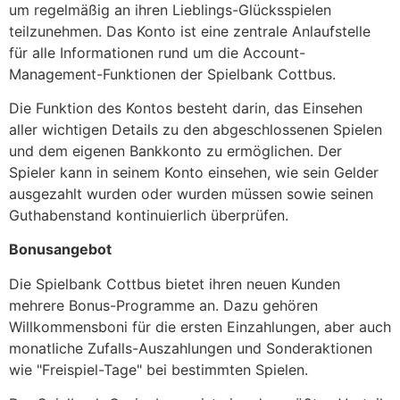
um regelmäßig an ihren Lieblings-Glücksspielen
teilzunehmen. Das Konto ist eine zentrale Anlaufstelle
für alle Informationen rund um die Account-
Management-Funktionen der Spielbank Cottbus.
Die Funktion des Kontos besteht darin, das Einsehen
aller wichtigen Details zu den abgeschlossenen Spielen
und dem eigenen Bankkonto zu ermöglichen. Der
Spieler kann in seinem Konto einsehen, wie sein Gelder
ausgezahlt wurden oder wurden müssen sowie seinen
Guthabenstand kontinuierlich überprüfen.
Bonusangebot
Die Spielbank Cottbus bietet ihren neuen Kunden
mehrere Bonus-Programme an. Dazu gehören
Willkommensboni für die ersten Einzahlungen, aber auch
monatliche Zufalls-Auszahlungen und Sonderaktionen
wie "Freispiel-Tage" bei bestimmten Spielen.