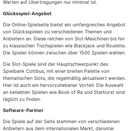
Warten auf Übertragungen nur minimal ist.
Glücksspiel-Angebot
Die Online-Spielseite bietet ein umfangreiches Angebot
von Glücksspielen zu verschiedenen Themen und
Anbietern an. Diese reichen von Slot-Maschinen bis hin
zu klassischen Tischspielen wie Blackjack und Roulette.
Die Spieler können zwischen über 1500 Spielen wählen.
Die Slot-Spiele sind der Hauptschwerpunkt des
Spielbank Cottbus, mit einer breiten Palette von
thematischen Slots, die regelmäßig aktualisiert werden.
Hier ist auch ein hervorzuhebener Vorteil: Die Auswahl
an beliebten Spielen wie Book of Ra und Starburst sind
täglich zu finden.
Software-Partner
Die Spiele auf der Seite stammen von verschiedenen
Anbietern aus dem internationalen Markt, darunter