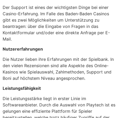
Der Support ist eines der wichtigsten Dinge bei einer
Casino-Erfahrung. Im Falle des Baden-Baden Casinos
gibt es zwei Möglichkeiten um Unterstützung zu
beantragen: über die Eingabe von Fragen in das
Kontaktformular und/oder eine direkte Anfrage per E-
Mail.
Nutzererfahrungen
Die Nutzer lieben ihre Erfahrungen mit der Spielbank. In
den vielen Rezensionen sind alle Aspekte des Online-
Kasinos wie Spielauswahl, Zahlmethoden, Support und
Boni auf höchstem Niveau angesprochen.
Leistungsfähigkeit
Die Leistungsstärke liegt in erster Linie im
Softwareanbieter. Durch die Auswahl von Playtech ist es
gelungen eine effiziente Plattform für Spieler
bereitzustellen, welche trotz häufiger Zugriffe auf der