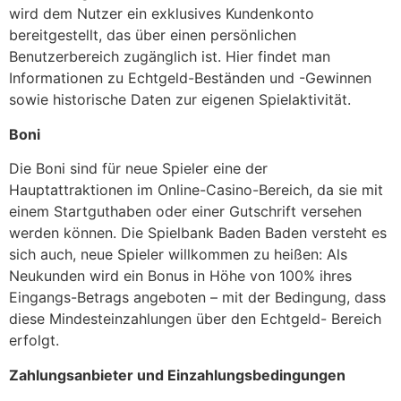
wird dem Nutzer ein exklusives Kundenkonto
bereitgestellt, das über einen persönlichen
Benutzerbereich zugänglich ist. Hier findet man
Informationen zu Echtgeld-Beständen und -Gewinnen
sowie historische Daten zur eigenen Spielaktivität.
Boni
Die Boni sind für neue Spieler eine der
Hauptattraktionen im Online-Casino-Bereich, da sie mit
einem Startguthaben oder einer Gutschrift versehen
werden können. Die Spielbank Baden Baden versteht es
sich auch, neue Spieler willkommen zu heißen: Als
Neukunden wird ein Bonus in Höhe von 100% ihres
Eingangs-Betrags angeboten – mit der Bedingung, dass
diese Mindesteinzahlungen über den Echtgeld- Bereich
erfolgt.
Zahlungsanbieter und Einzahlungsbedingungen