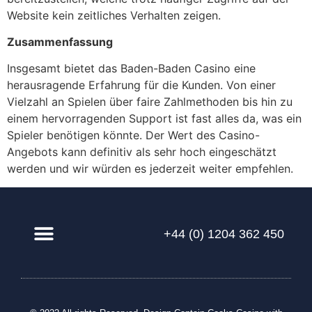
Website kein zeitliches Verhalten zeigen.
Zusammenfassung
Insgesamt bietet das Baden-Baden Casino eine
herausragende Erfahrung für die Kunden. Von einer
Vielzahl an Spielen über faire Zahlmethoden bis hin zu
einem hervorragenden Support ist fast alles da, was ein
Spieler benötigen könnte. Der Wert des Casino-
Angebots kann definitiv als sehr hoch eingeschätzt
werden und wir würden es jederzeit weiter empfehlen.
+44 (0) 1204 362 450