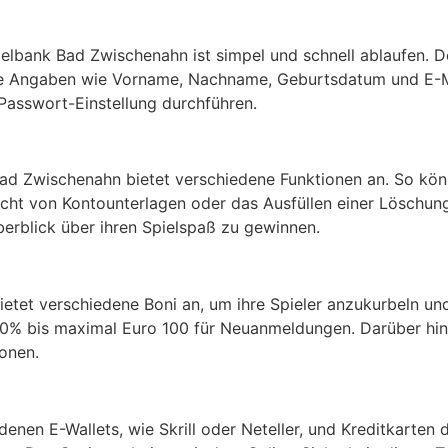
ielbank Bad Zwischenahn ist simpel und schnell ablaufen. D
nde Angaben wie Vorname, Nachname, Geburtsdatum und E-
 Passwort-Einstellung durchführen.
d Zwischenahn bietet verschiedene Funktionen an. So könn
icht von Kontounterlagen oder das Ausfüllen einer Löschung
berblick über ihren Spielspaß zu gewinnen.
etet verschiedene Boni an, um ihre Spieler anzukurbeln un
00% bis maximal Euro 100 für Neuanmeldungen. Darüber hin
onen.
enen E-Wallets, wie Skrill oder Neteller, und Kreditkarten