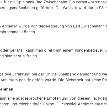
elle für die Spielbank Bad Zwischenahn. Ein verantwortungsvo
herungsmaßnahmen gefördert. Die Website wird durch SSL-
n Anbieter wurde von der Regierung von Bad Zwischenahn be
 wahrnehmen können.
oder per Mail kann man direkt mit einem Kundenbetreuer 
 sind sehr hilfreich.
 positive Erfahrung bei der Online-Spielbank gemacht und
nbieters positiv gefällt wurde. Die Sicherheit hat keine 
rnehmen
ann eine ausgesprochene Empfehlung von diesem Fachgege
heren und reichhaltigen Online-Glücksspiel-Anbieter darstell