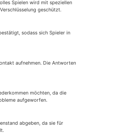
lles Spielen wird mit speziellen
Verschlüsselung geschützt.
stätigt, sodass sich Spieler in
Kontakt aufnehmen. Die Antworten
 wiederkommen möchten, da die
Probleme aufgeworfen.
nstand abgeben, da sie für
t.