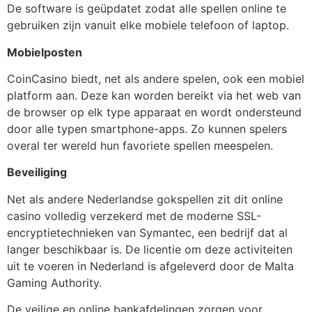
De software is geüpdatet zodat alle spellen online te
gebruiken zijn vanuit elke mobiele telefoon of laptop.
Mobielposten
CoinCasino biedt, net als andere spelen, ook een mobiel
platform aan. Deze kan worden bereikt via het web van
de browser op elk type apparaat en wordt ondersteund
door alle typen smartphone-apps. Zo kunnen spelers
overal ter wereld hun favoriete spellen meespelen.
Beveiliging
Net als andere Nederlandse gokspellen zit dit online
casino volledig verzekerd met de moderne SSL-
encryptietechnieken van Symantec, een bedrijf dat al
langer beschikbaar is. De licentie om deze activiteiten
uit te voeren in Nederland is afgeleverd door de Malta
Gaming Authority.
De veilige en online bankafdelingen zorgen voor