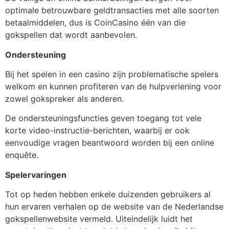
optimale betrouwbare geldtransacties met alle soorten
betaalmiddelen, dus is CoinCasino één van die
gokspellen dat wordt aanbevolen.
Ondersteuning
Bij het spelen in een casino zijn problematische spelers
welkom en kunnen profiteren van de hulpverlening voor
zowel gokspreker als anderen.
De ondersteuningsfuncties geven toegang tot vele
korte video-instructie-berichten, waarbij er ook
eenvoudige vragen beantwoord worden bij een online
enquête.
Spelervaringen
Tot op heden hebben enkele duizenden gebruikers al
hun ervaren verhalen op de website van de Nederlandse
gokspellenwebsite vermeld. Uiteindelijk luidt het