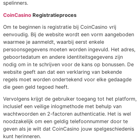
spelinners.
CoinCasino
Registratieproces
Om te beginnen is registratie bij CoinCasino vrij
eenvoudig. Bij de website wordt een vorm aangeboden
waarmee je aanmeldt, waarbij eerst enkele
persoonsgegevens moeten worden ingevuld. Het adres,
geboortedatum en andere identiteitsgegevens zijn
nodig om in te schrijven voor de kans op bonussen. De
website geeft aan dat een verklaring van bekende
regels moet worden ondertekend voor elke gedaagde
die geen geld tegoed heeft.
Vervolgens krijgt de gebruiker toegang tot het platform,
inclusief een veilige inlogmethode met behulp van
wachtwoorden en 2-factoren authenticatie. Het is wel
noodzakelijk om een geldig telefoonnummer door te
geven als je wilt dat CoinCasino jouw spelgeschiedenis
kunt herinneren.