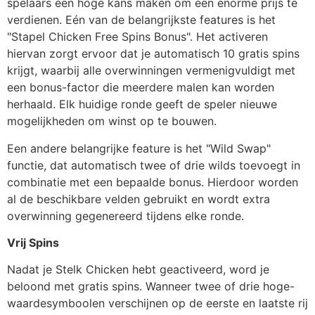
spelaars een hoge kans maken om een enorme prijs te
verdienen. Eén van de belangrijkste features is het
"Stapel Chicken Free Spins Bonus". Het activeren
hiervan zorgt ervoor dat je automatisch 10 gratis spins
krijgt, waarbij alle overwinningen vermenigvuldigt met
een bonus-factor die meerdere malen kan worden
herhaald. Elk huidige ronde geeft de speler nieuwe
mogelijkheden om winst op te bouwen.
Een andere belangrijke feature is het "Wild Swap"
functie, dat automatisch twee of drie wilds toevoegt in
combinatie met een bepaalde bonus. Hierdoor worden
al de beschikbare velden gebruikt en wordt extra
overwinning gegenereerd tijdens elke ronde.
Vrij Spins
Nadat je Stelk Chicken hebt geactiveerd, word je
beloond met gratis spins. Wanneer twee of drie hoge-
waardesymboolen verschijnen op de eerste en laatste rij