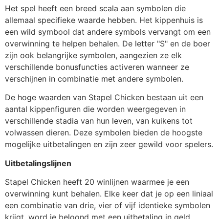
Het spel heeft een breed scala aan symbolen die
allemaal specifieke waarde hebben. Het kippenhuis is
een wild symbool dat andere symbols vervangt om een
overwinning te helpen behalen. De letter "S" en de boer
zijn ook belangrijke symbolen, aangezien ze elk
verschillende bonusfuncties activeren wanneer ze
verschijnen in combinatie met andere symbolen.
De hoge waarden van Stapel Chicken bestaan uit een
aantal kippenfiguren die worden weergegeven in
verschillende stadia van hun leven, van kuikens tot
volwassen dieren. Deze symbolen bieden de hoogste
mogelijke uitbetalingen en zijn zeer gewild voor spelers.
Uitbetalingslijnen
Stapel Chicken heeft 20 winlijnen waarmee je een
overwinning kunt behalen. Elke keer dat je op een liniaal
een combinatie van drie, vier of vijf identieke symbolen
krijgt, word je beloond met een uitbetaling in geld.