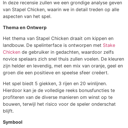
In deze recensie zullen we een grondige analyse geven
van Stapel Chicken, waarin we in detail treden op alle
aspecten van het spel.
Thema en Ontwerp
Het thema van Stapel Chicken draait om kippen en
landbouw. De spelinterface is ontworpen met
Stake
Chicken
de gebruiker in gedachten, waardoor zelfs
novice spelaars zich snel thuis zullen voelen. De kleuren
zijn helder en levendig, met een mix van oranje, geel en
groen die een positieve en speelse sfeer creëert.
Het spel biedt 5 giekken, 3 rijen en 20 winlijnen.
Hierdoor kan je de volledige reeks bonusfuncties te
profiteren van de diverse manieren om winst op te
bouwen, terwijl het risico voor de speler onderschat
blijft.
Symbool