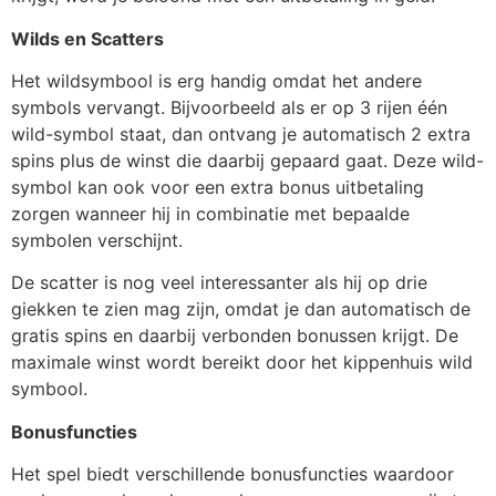
Wilds en Scatters
Het wildsymbool is erg handig omdat het andere
symbols vervangt. Bijvoorbeeld als er op 3 rijen één
wild-symbol staat, dan ontvang je automatisch 2 extra
spins plus de winst die daarbij gepaard gaat. Deze wild-
symbol kan ook voor een extra bonus uitbetaling
zorgen wanneer hij in combinatie met bepaalde
symbolen verschijnt.
De scatter is nog veel interessanter als hij op drie
giekken te zien mag zijn, omdat je dan automatisch de
gratis spins en daarbij verbonden bonussen krijgt. De
maximale winst wordt bereikt door het kippenhuis wild
symbool.
Bonusfuncties
Het spel biedt verschillende bonusfuncties waardoor