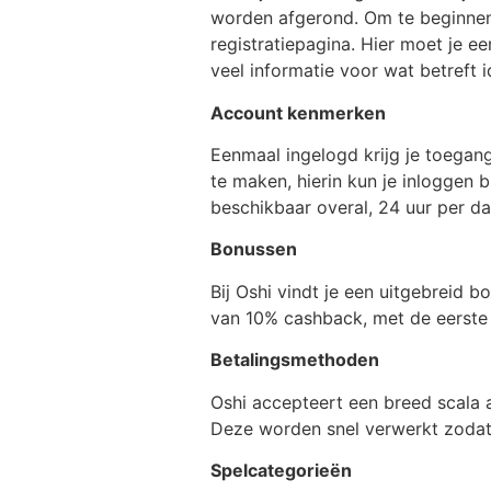
worden afgerond. Om te beginnen 
registratiepagina. Hier moet je e
veel informatie voor wat betreft i
Account kenmerken
Eenmaal ingelogd krijg je toegang
te maken, hierin kun je inloggen b
beschikbaar overal, 24 uur per d
Bonussen
Bij Oshi vindt je een uitgebreid
van 10% cashback, met de eerste
Betalingsmethoden
Oshi accepteert een breed scala a
Deze worden snel verwerkt zodat j
Spelcategorieën