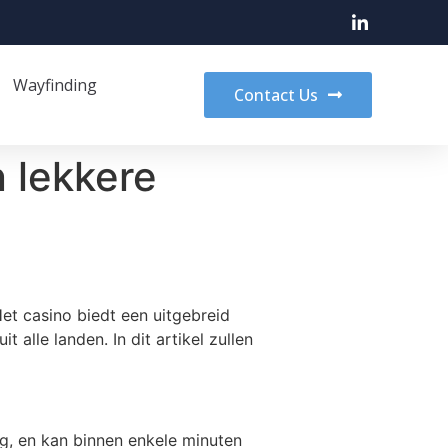
Wayfinding
Contact Us
n lekkere
et casino biedt een uitgebreid
alle landen. In dit artikel zullen
g, en kan binnen enkele minuten