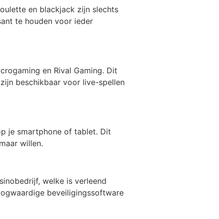
oulette en blackjack zijn slechts
sant te houden voor ieder
icrogaming en Rival Gaming. Dit
ijn beschikbaar voor live-spellen
p je smartphone of tablet. Dit
maar willen.
inobedrijf, welke is verleend
oogwaardige beveiligingssoftware