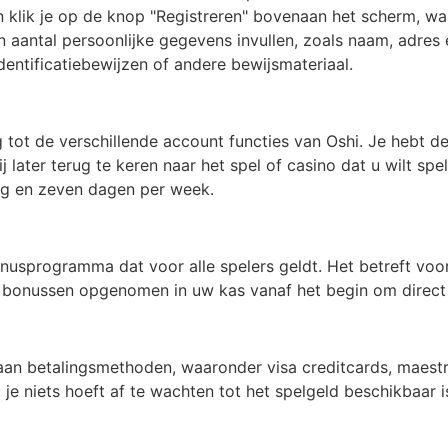
klik je op de knop "Registreren" bovenaan het scherm, wa
en aantal persoonlijke gegevens invullen, zoals naam, adres
dentificatiebewijzen of andere bewijsmateriaal.
 tot de verschillende account functies van Oshi. Je hebt d
ij later terug te keren naar het spel of casino dat u wilt sp
ag en zeven dagen per week.
 bonusprogramma dat voor alle spelers geldt. Het betreft v
 bonussen opgenomen in uw kas vanaf het begin om direct 
an betalingsmethoden, waaronder visa creditcards, maestro,
e niets hoeft af te wachten tot het spelgeld beschikbaar i