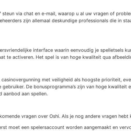
7 steun via chat en e-mail, waarop u al uw vragen of probl
beheerders zijn allemaal deskundige professionals die in st
rsvriendelijke interface waarin eenvoudig je spelletsels ku
at te activeren. Het spel is van hoge kwaliteit qua afbeel
 casinovergunning met veiligheid als hoogste prioriteit, ev
 gebruiker. De bonusprogramma’s zijn van hoge kwaliteit e
rd aanbod aan spellen.
rkomende vragen over Oshi. Als je nog andere vragen hebt
Eerst moet een spelersaccount worden aangemaakt en verv