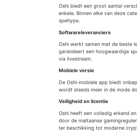
Oshi biedt een groot aantal versch
enkele. Binnen elke van deze cate
speltype.
Softwareleveranciers
Oshi werkt samen met de beste le
garandeert een hoogwaardige spel
via livestream.
Mobiele versie
De Oshi-mobiele app biedt onbeper
wordt steeds meer in de mode doo
Veiligheid en licentie
Oshi heeft een volledig erkend en
door de maltaanse gamingreguler
ter beschikking tot moderne cryp