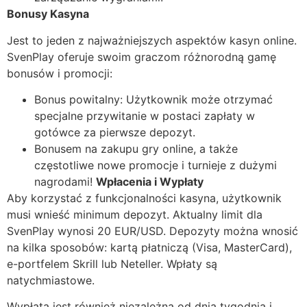
Bonusy Kasyna
Jest to jeden z najważniejszych aspektów kasyn online.
SvenPlay oferuje swoim graczom różnorodną gamę
bonusów i promocji:
Bonus powitalny: Użytkownik może otrzymać
specjalne przywitanie w postaci zapłaty w
gotówce za pierwsze depozyt.
Bonusem na zakupu gry online, a także
częstotliwe nowe promocje i turnieje z dużymi
nagrodami!
Wpłacenia i Wypłaty
Aby korzystać z funkcjonalności kasyna, użytkownik
musi wnieść minimum depozyt. Aktualny limit dla
SvenPlay wynosi 20 EUR/USD. Depozyty można wnosić
na kilka sposobów: kartą płatniczą (Visa, MasterCard),
e-portfelem Skrill lub Neteller. Wpłaty są
natychmiastowe.
Wypłata jest również niezależna od dnia tygodnia i