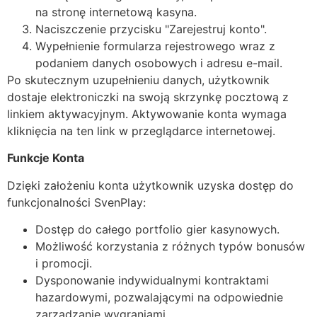
na stronę internetową kasyna.
Naciszczenie przycisku "Zarejestruj konto".
Wypełnienie formularza rejestrowego wraz z
podaniem danych osobowych i adresu e-mail.
Po skutecznym uzupełnieniu danych, użytkownik
dostaje elektroniczki na swoją skrzynkę pocztową z
linkiem aktywacyjnym. Aktywowanie konta wymaga
kliknięcia na ten link w przeglądarce internetowej.
Funkcje Konta
Dzięki założeniu konta użytkownik uzyska dostęp do
funkcjonalności SvenPlay:
Dostęp do całego portfolio gier kasynowych.
Możliwość korzystania z różnych typów bonusów
i promocji.
Dysponowanie indywidualnymi kontraktami
hazardowymi, pozwalającymi na odpowiednie
zarządzanie wygraniami.