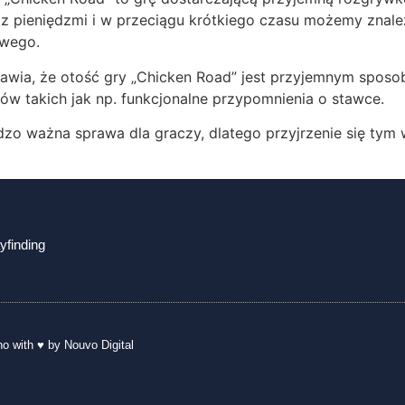
z pieniędzmi i w przeciągu krótkiego czasu możemy znale
owego.
awia, że otość gry „Chicken Road” jest przyjemnym sposo
ów takich jak np. funkcjonalne przypomnienia o stawce.
rdzo ważna sprawa dla graczy, dlatego przyjrzenie się ty
yfinding
no
with ♥ by Nouvo Digital