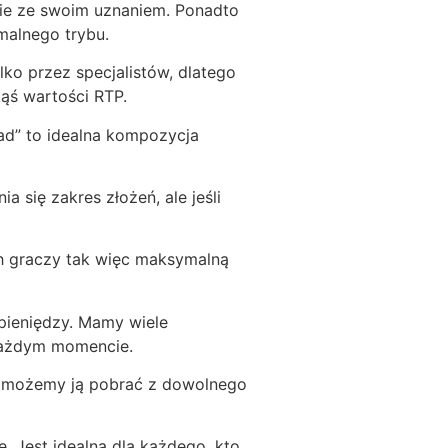
ie ze swoim uznaniem. Ponadto
malnego trybu.
o przez specjalistów, dlatego
ąś wartości RTP.
ad” to idealna kompozycja
 się zakres złożeń, ale jeśli
ch graczy tak więc maksymalną
pieniędzy. Mamy wiele
 każdym momencie.
ego możemy ją pobrać z dowolnego
. Jest idealna dla każdego, kto