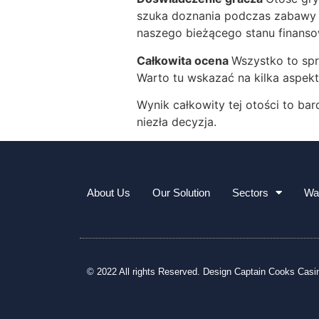
szuka doznania podczas zabawy 
naszego bieżącego stanu finans
Całkowita ocena
Wszystko to spr
Warto tu wskazać na kilka aspekt
Wynik całkowity tej otości to ba
niezła decyzja.
About Us
Our Solution
Sectors
Wa
© 2022 All rights Reserved. Design
Captain Cooks Casi