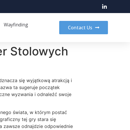
Wayfinding
Contact Us
er Stolowych
dznacza się wyjątkową atrakcją i
Nazwa ta sugeruje początek
iczne wyzwania i odnaleźć swoje
znego świata, w którym postać
raficzny tej gry stara się
ra zawsze odnajdzie odpowiednie