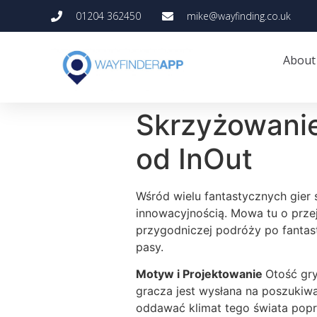
01204 362450
mike@wayfinding.co.uk
About
Skrzyżowanie
od InOut
Wśród wielu fantastycznych gier 
innowacyjnością. Mowa tu o prze
przygodniczej podróży po fantas
pasy.
Motyw i Projektowanie
Otość gry
gracza jest wysłana na poszukiw
oddawać klimat tego świata popr