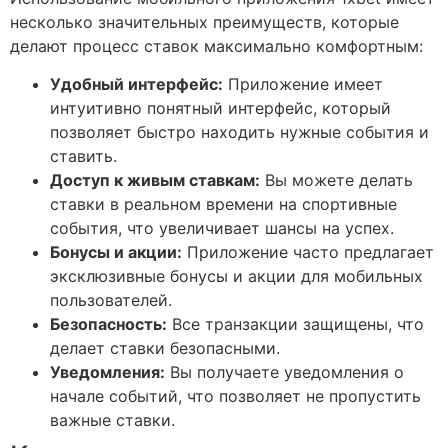
несколько значительных преимуществ, которые
делают процесс ставок максимально комфортным:
Удобный интерфейс:
Приложение имеет
интуитивно понятный интерфейс, который
позволяет быстро находить нужные события и
ставить.
Доступ к живым ставкам:
Вы можете делать
ставки в реальном времени на спортивные
события, что увеличивает шансы на успех.
Бонусы и акции:
Приложение часто предлагает
эксклюзивные бонусы и акции для мобильных
пользователей.
Безопасность:
Все транзакции защищены, что
делает ставки безопасными.
Уведомления:
Вы получаете уведомления о
начале событий, что позволяет не пропустить
важные ставки.