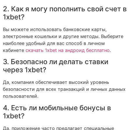
2. Как я могу пополнить свой счет в
1xbet?
Вы можете использовать банковские карты,
электронные кошельки и другие методы. Выберите
наиболее удобный для вас способ в личном
кабинете
скачать 1xbet на андроид бесплатно
.
3. Безопасно ли делать ставки
через 1xbet?
Да, компания обеспечивает высокий уровень
безопасности для всех транзакций и личных данных
пользователей.
4. Есть ли мобильные бонусы в
1xbet?
Да, приложение часто предлагает специальные