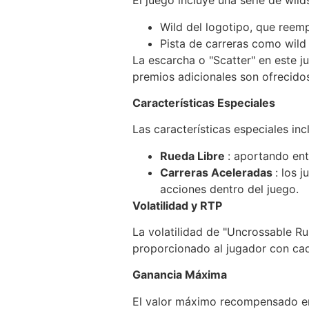
El juego incluye una serie de wild
Wild del logotipo, que reem
Pista de carreras como wild 
La escarcha o "Scatter" en este ju
premios adicionales son ofrecido
Características Especiales
Las características especiales inc
Rueda Libre
: aportando ent
Carreras Aceleradas
: los 
acciones dentro del juego.
Volatilidad y RTP
La volatilidad de "Uncrossable R
proporcionado al jugador con cada
Ganancia Máxima
El valor máximo recompensado en