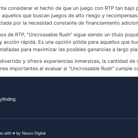
te considerar el hecho de que un juego con RTP tan bajo p
aquellos que buscan juegos de alto riesgo y recompensas s
tada por la necesidad constante de financiamiento adicion
nos de RTP, "Uncrossable Rush" sigue siendo un título popu
 y acción rápida. Es una opción sólida para aquellos que b
talladas para maximizar las posibles ganancias a largo pla
s divertido y ofrece experiencias inmersivas, la cantidad d
nes importantes al evaluar si "Uncrossable Rush" cumple c
yfinding
no
with ♥ by Nouvo Digital