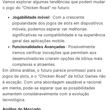
Vamos explorar algumas tendências que podem mudar
o jogo do "Chicken Road" no futuro:
Jogabilidade móvel
: Com a crescente
popularidade dos jogos de slots em dispositivos
móveis, podemos esperar ver melhorias
significativas na compatibilidade e na experiência
geral das aplicações mobile.
Funcionalidades Avançadas
: Possivelmente
iremos verificar inovações que permitem aos
desenvolvedores criarem opções de bônus mais
complexas e atraentes.
Em última análise, o futuro parece promissor para os
jogos de slots, e o "Chicken Road" da InOut Games não
é exceção. Com uma abordagem saudável e racional
em mente, pode-se esperar que as possibilidades
aumentem consideravelmente com a evolução
tecnológica.
Análise do Mercado