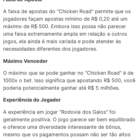
A faixa de apostas do "Chicken Road" permite que os
jogadores façam apostas mínimo de R$ 0,20 até um
máximo de R$ 500. Embora isso possa não parecer
uma faixa extremamente ampla em relação a outros
jogos, ela ainda é mais variada e pode atender às
necessidades diferentes dos jogadores.
Máximo Vencedor
O máximo que se pode ganhar no "Chicken Road" é de
1000x o bet. Isso significa que apostando R$ 500, você
poderia potencialmente ganhar até R$ 5 milhões.
Experiência do Jogador
A experiência em jogar "Rodovia dos Galos" foi
geralmente positiva. O jogo parece ser bem equilibrado
e oferece uma diversidade interessante de bônus,
mesmo que os pagamentos possam não ser tão altos