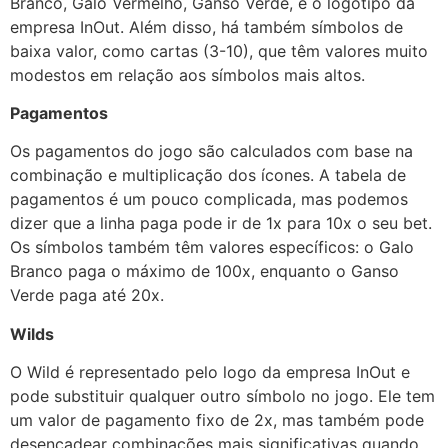
Branco, Galo Vermelho, Ganso Verde, e o logotipo da
empresa InOut. Além disso, há também símbolos de
baixa valor, como cartas (3-10), que têm valores muito
modestos em relação aos símbolos mais altos.
Pagamentos
Os pagamentos do jogo são calculados com base na
combinação e multiplicação dos ícones. A tabela de
pagamentos é um pouco complicada, mas podemos
dizer que a linha paga pode ir de 1x para 10x o seu bet.
Os símbolos também têm valores específicos: o Galo
Branco paga o máximo de 100x, enquanto o Ganso
Verde paga até 20x.
Wilds
O Wild é representado pelo logo da empresa InOut e
pode substituir qualquer outro símbolo no jogo. Ele tem
um valor de pagamento fixo de 2x, mas também pode
desencadear combinações mais significativas quando