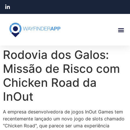
Rodovia dos Galos:
Missão de Risco com
Chicken Road da
InOut
A empresa desenvolvedora de jogos InOut Games tem
recentemente lançado um novo jogo de slots chamado
"Chicken Road", que parece ser uma experiência