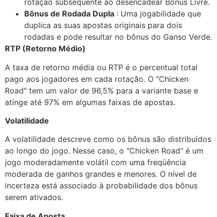
rotação subsequente ao desencadear Bônus Livre.
Bônus de Rodada Dupla
: Uma jogabilidade que
duplica as suas apostas originais para dois
rodadas e pode resultar no bônus do Ganso Verde.
RTP (Retorno Médio)
A taxa de retorno média ou RTP é o percentual total
pago aos jogadores em cada rotação. O "Chicken
Road" tem um valor de 96,5% para a variante base e
atinge até 97% em algumas faixas de apostas.
Volatilidade
A volatilidade descreve como os bônus são distribuídos
ao longo do jogo. Nesse caso, o "Chicken Road" é um
jogo moderadamente volátil com uma freqüência
moderada de ganhos grandes e menores. O nível de
incerteza está associado à probabilidade dos bônus
serem ativados.
Faixa de Aposta