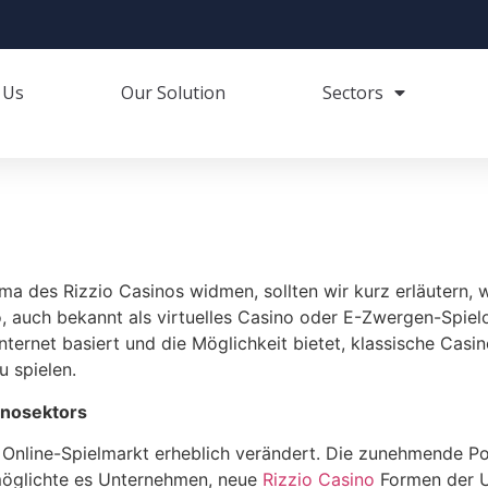
 Us
Our Solution
Sectors
ma des Rizzio Casinos widmen, sollten wir kurz erläutern, 
o, auch bekannt als virtuelles Casino oder E-Zwergen-Spielo
nternet basiert und die Möglichkeit bietet, klassische Casin
u spielen.
inosektors
r Online-Spielmarkt erheblich verändert. Die zunehmende Po
möglichte es Unternehmen, neue
Rizzio Casino
Formen der U