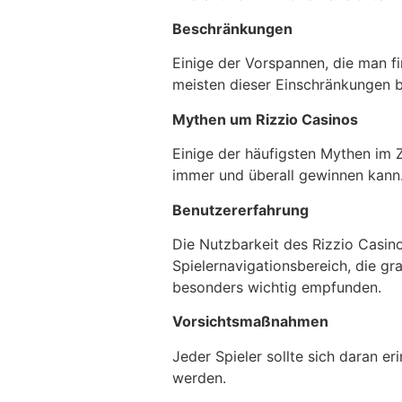
Beschränkungen
Einige der Vorspannen, die man f
meisten dieser Einschränkungen b
Mythen um Rizzio Casinos
Einige der häufigsten Mythen im 
immer und überall gewinnen kann. 
Benutzererfahrung
Die Nutzbarkeit des Rizzio Casino
Spielernavigationsbereich, die g
besonders wichtig empfunden.
Vorsichtsmaßnahmen
Jeder Spieler sollte sich daran e
werden.