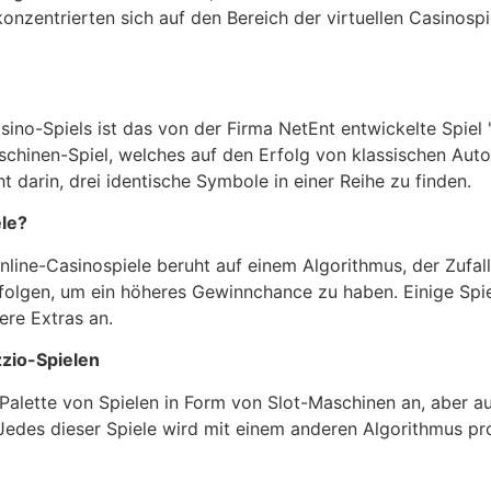
konzentrierten sich auf den Bereich der virtuellen Casinosp
ino-Spiels ist das von der Firma NetEnt entwickelte Spiel 
aschinen-Spiel, welches auf den Erfolg von klassischen Aut
ht darin, drei identische Symbole in einer Reihe zu finden.
ele?
line-Casinospiele beruht auf einem Algorithmus, der Zufall
folgen, um ein höheres Gewinnchance zu haben. Einige Spie
ere Extras an.
zzio-Spielen
 Palette von Spielen in Form von Slot-Maschinen an, aber a
. Jedes dieser Spiele wird mit einem anderen Algorithmus p