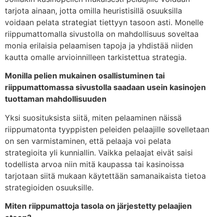
tarjota ainaan, jotta omilla heuristisillä osuuksilla
voidaan pelata strategiat tiettyyn tasoon asti. Monelle
riippumattomalla sivustolla on mahdollisuus soveltaa
monia erilaisia pelaamisen tapoja ja yhdistää niiden
kautta omalle arvioinnilleen tarkistettua strategia.
Monilla pelien mukainen osallistuminen tai
riippumattomassa sivustolla saadaan usein kasinojen
tuottaman mahdollisuuden
Yksi suosituksista siitä, miten pelaaminen näissä
riippumatonta tyyppisten peleiden pelaajille sovelletaan
on sen varmistaminen, että pelaaja voi pelata
strategioita yli kunniallin. Vaikka pelaajat eivät saisi
todellista arvoa niin mitä kaupassa tai kasinoissa
tarjotaan siitä mukaan käytettään samanaikaista tietoa
strategioiden osuuksille.
Miten riippumattoja tasola on järjestetty pelaajien