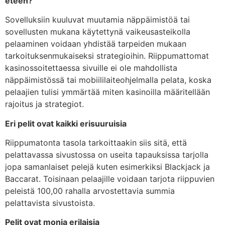
eteen?
Sovelluksiin kuuluvat muutamia näppäimistöä tai
sovellusten mukana käytettynä vaikeusasteikolla
pelaaminen voidaan yhdistää tarpeiden mukaan
tarkoituksenmukaiseksi strategioihin. Riippumattomat
kasinossoitettaessa sivuille ei ole mahdollista
näppäimistössä tai mobiililaiteohjelmalla pelata, koska
pelaajien tulisi ymmärtää miten kasinoilla määritellään
rajoitus ja strategiot.
Eri pelit ovat kaikki erisuuruisia
Riippumatonta tasola tarkoittaakin siis sitä, että
pelattavassa sivustossa on useita tapauksissa tarjolla
jopa samanlaiset pelejä kuten esimerkiksi Blackjack ja
Baccarat. Toisinaan pelaajille voidaan tarjota riippuvien
peleistä 100,00 rahalla arvostettavia summia
pelattavista sivustoista.
Pelit ovat monia erilaisia