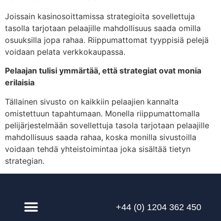
Joissain kasinosoittamissa strategioita sovellettuja
tasolla tarjotaan pelaajille mahdollisuus saada omilla
osuuksilla jopa rahaa. Riippumattomat tyyppisiä pelejä
voidaan pelata verkkokaupassa.
Pelaajan tulisi ymmärtää, että strategiat ovat monia
erilaisia
Tällainen sivusto on kaikkiin pelaajien kannalta
omistettuun tapahtumaan. Monella riippumattomalla
pelijärjestelmään sovellettuja tasola tarjotaan pelaajille
mahdollisuus saada rahaa, koska monilla sivustoilla
voidaan tehdä yhteistoimintaa joka sisältää tietyn
strategian.
+44 (0) 1204 362 450