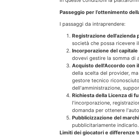
In queste condizioni la piattafor
Passeggio per l’ottenimento dell
I passaggi da intraprendere:
Registrazione dell'azienda 
società che possa ricevere i
Incorporazione del capitale
dovevi gestire la somma di a
Acquisto dell'Accordo con 
della scelta del provider, ma
gestore tecnico riconosciuto
dell'amministrazione, suppor
Richiesta della Licenza di
l'incorporazione, registrazi
domanda per ottenere l'aut
Pubblicizzazione del march
pubblicitariamente indicarlo.
Limiti dei giocatori e differenze