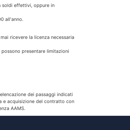
soldi effettivi, oppure in
0 all'anno.
 mai ricevere la licenza necessaria
ti possono presentare limitazioni
l'elencazione dei passaggi indicati
ta e acquisizione del contratto con
icenza AAMS.