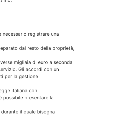
ttimo.
a è necessario registrare una
separato dal resto della proprietà,
verse migliaia di euro a seconda
servizio. Gli accordi con un
i per la gestione
 legge italiana con
è possibile presentare la
, durante il quale bisogna