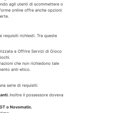
tendo agli utenti di scommettere o
aforme online offre anche opzioni
erte.
i requisiti richiesti. Tra queste
izzata a Offrire Servizi di Gioco
iochi.
nazioni che non richiedono tale
mento anti-etico.
a serie di requisiti:
anti.
Inoltre il possessore doveva
 IGT o Novomatic.