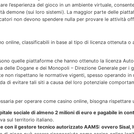
care l’esperienza del gioco in un ambiente virtuale, consen
lità demone (sui loro sistemi). La maggior parte delle piatt
catori non devono spendere nulla per provare le attività off
 online, classificabili in base al tipo di licenza ottenuta o a
 sono quelle piattaforme che hanno ottenuto la licenza Autor
a delle Dogane e dei Monopoli – Direzione Generale per i g
te non rispettano le normative vigenti, spesso operando in 
a di evitare tali siti a causa del loro potenziale comporta
ssaria per operare come casino online, bisogna rispettare un
ale sociale di almeno 2 milioni di euro e pagabile in cont
a sul territorio italiano.
e con il gestore tecnico autorizzato AAMS: ovvero Sisal,