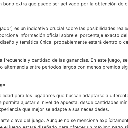
n bono extra que puede ser activado por la obtención de c
ador) es un indicativo crucial sobre las posibilidades rea
rciona información oficial sobre el porcentaje exacto del
 diseño y temática única, probablemente estará dentro o c
 la frecuencia y cantidad de las ganancias. En este juego, s
 alternancia entre períodos largos con menos premios sign
ago
bilidad para los jugadores que buscan adaptarse a diferent
 permita ajustar el nivel de apuesta, desde cantidades mín
experiencia que mejor se adapte a sus necesidades.
rte clave del juego. Aunque no se menciona explícitament
 el juego estará diseñado para ofrecer un máximo pago sign