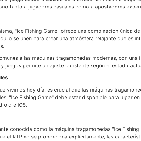
torio tanto a jugadores casuales como a apostadores expe
 misma, "Ice Fishing Game" ofrece una combinación única d
anquilo se unen para crear una atmósfera relajante que es 
s.
comunes a las máquinas tragamonedas modernas, con una inte
y juegos permite un ajuste constante según el estado actua
iles
 que vivimos hoy día, es crucial que las máquinas tragamon
es. "Ice Fishing Game" debe estar disponible para jugar en
droid e iOS.
ente conocida como la máquina tragamonedas "Ice Fishing
e el RTP no se proporciona explícitamente, las caracterís