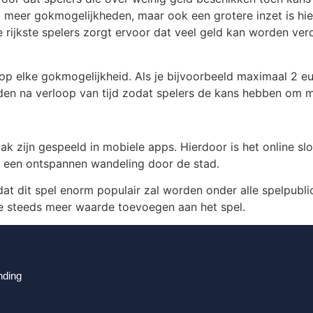
ft meer gokmogelijkheden, maar ook een grotere inzet is hier
de rijkste spelers zorgt ervoor dat veel geld kan worden ver
op elke gokmogelijkheid. Als je bijvoorbeeld maximaal 2 eur
en na verloop van tijd zodat spelers de kans hebben om m
ak zijn gespeeld in mobiele apps. Hierdoor is het online s
ns een ontspannen wandeling door de stad.
at dit spel enorm populair zal worden onder alle spelpubl
ie steeds meer waarde toevoegen aan het spel.
nding