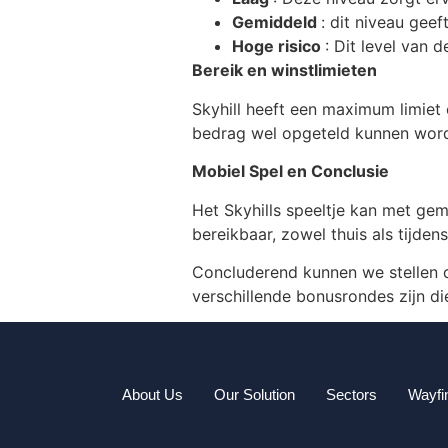
Gemiddeld
: dit niveau gee
Hoge risico
: Dit level van 
Bereik en winstlimieten
Skyhill heeft een maximum limiet 
bedrag wel opgeteld kunnen word
Mobiel Spel en Conclusie
Het Skyhills speeltje kan met gem
bereikbaar, zowel thuis als tijde
Concluderend kunnen we stellen d
verschillende bonusrondes zijn d
About Us
Our Solution
Sectors
Wayfi