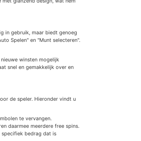
ve met glanzend design, wat hem
dig in gebruik, maar biedt genoeg
Auto Spelen" en "Munt selecteren".
n nieuwe winsten mogelijk
at snel en gemakkelijk over en
oor de speler. Hieronder vindt u
symbolen te vervangen.
eren daarmee meerdere free spins.
 specifiek bedrag dat is