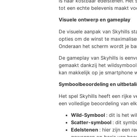
is naar kostbaar edelstenen. Het
tot een echte belevenis maakt voo
Visuele ontwerp en gameplay
De visuele aanpak van Skyhills st
opties om de winst te maximaliser
Onderaan het scherm wordt je ba
De gameplay van Skyhills is eenv
gemaakt dankzij het wildsymbool,
kan makkelijk op je smartphone 
Symboolbeoordeling en uitbetal
Het spel Skyhills heeft een rijke
een volledige beoordeling van el
Wild-Symbool
: dit is het 
Scatter-symbool
: dit symb
Edelstenen
: hier zijn een 