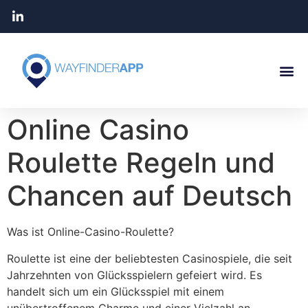
Online Casino
Roulette Regeln und
Chancen auf Deutsch
Was ist Online-Casino-Roulette?
Roulette ist eine der beliebtesten Casinospiele, die seit
Jahrzehnten von Glücksspielern gefeiert wird. Es
handelt sich um ein Glücksspiel mit einem
unübertroffenem Charme und einer Vielzahl an