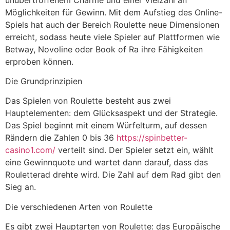
Möglichkeiten für Gewinn. Mit dem Aufstieg des Online-
Spiels hat auch der Bereich Roulette neue Dimensionen
erreicht, sodass heute viele Spieler auf Plattformen wie
Betway, Novoline oder Book of Ra ihre Fähigkeiten
erproben können.
Die Grundprinzipien
Das Spielen von Roulette besteht aus zwei
Hauptelementen: dem Glücksaspekt und der Strategie.
Das Spiel beginnt mit einem Würfelturm, auf dessen
Rändern die Zahlen 0 bis 36
https://spinbetter-
casino1.com/
verteilt sind. Der Spieler setzt ein, wählt
eine Gewinnquote und wartet dann darauf, dass das
Rouletterad drehte wird. Die Zahl auf dem Rad gibt den
Sieg an.
Die verschiedenen Arten von Roulette
Es gibt zwei Hauptarten von Roulette: das Europäische