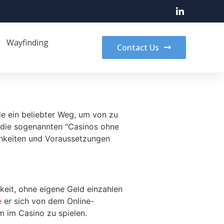
Wayfinding
Contact Us
ile ein beliebter Weg, um von zu
d die sogenannten "Casinos ohne
chkeiten und Voraussetzungen
hkeit, ohne eigene Geld einzahlen
e
er sich von dem Online-
 im Casino zu spielen.