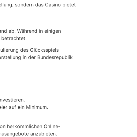
ellung, sondern das Casino bietet
and ab. Während in einigen
 betrachtet.
gulierung des Glücksspiels
rstellung in der Bundesrepublik
nvestieren.
eler auf ein Minimum.
 von herkömmlichen Online-
onusangebote anzubieten.