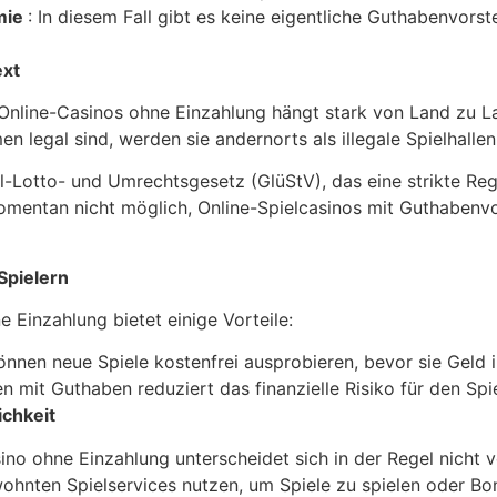
ämie
: In diesem Fall gibt es keine eigentliche Guthabenvorst
ext
 Online-Casinos ohne Einzahlung hängt stark von Land zu L
 legal sind, werden sie andernorts als illegale Spielhallen
el-Lotto- und Umrechtsgesetz (GlüStV), das eine strikte Re
momentan nicht möglich, Online-Spielcasinos mit Guthabenvo
Spielern
 Einzahlung bietet einige Vorteile:
können neue Spiele kostenfrei ausprobieren, bevor sie Geld i
en mit Guthaben reduziert das finanzielle Risiko für den Spi
chkeit
ino ohne Einzahlung unterscheidet sich in der Regel nicht
wohnten Spielservices nutzen, um Spiele zu spielen oder B