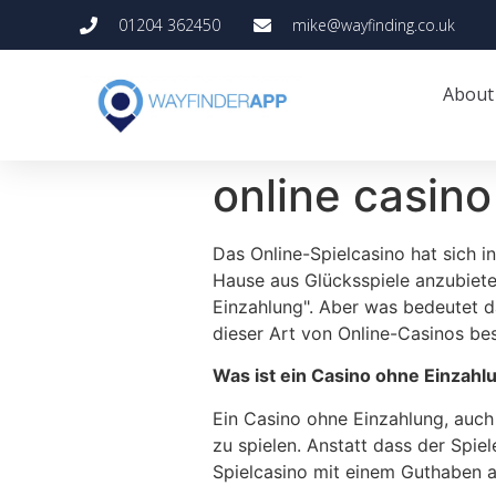
01204 362450
mike@wayfinding.co.uk
About
online casin
Das Online-Spielcasino hat sich i
Hause aus Glücksspiele anzubiete
Einzahlung". Aber was bedeutet d
dieser Art von Online-Casinos be
Was ist ein Casino ohne Einzahl
Ein Casino ohne Einzahlung, auch 
zu spielen. Anstatt dass der Spie
Spielcasino mit einem Guthaben a