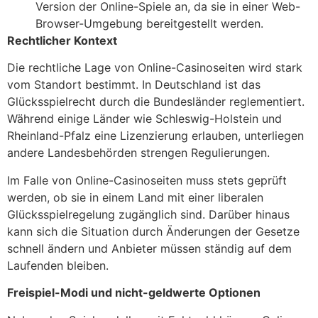
Version der Online-Spiele an, da sie in einer Web-
Browser-Umgebung bereitgestellt werden.
Rechtlicher Kontext
Die rechtliche Lage von Online-Casinoseiten wird stark
vom Standort bestimmt. In Deutschland ist das
Glücksspielrecht durch die Bundesländer reglementiert.
Während einige Länder wie Schleswig-Holstein und
Rheinland-Pfalz eine Lizenzierung erlauben, unterliegen
andere Landesbehörden strengen Regulierungen.
Im Falle von Online-Casinoseiten muss stets geprüft
werden, ob sie in einem Land mit einer liberalen
Glücksspielregelung zugänglich sind. Darüber hinaus
kann sich die Situation durch Änderungen der Gesetze
schnell ändern und Anbieter müssen ständig auf dem
Laufenden bleiben.
Freispiel-Modi und nicht-geldwerte Optionen