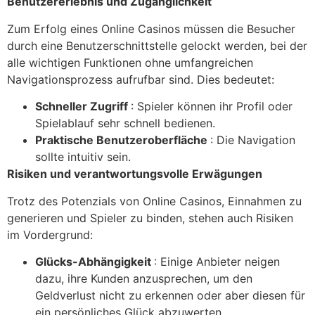
Benutzererlebnis und Zugänglichkeit
Zum Erfolg eines Online Casinos müssen die Besucher
durch eine Benutzerschnittstelle gelockt werden, bei der
alle wichtigen Funktionen ohne umfangreichen
Navigationsprozess aufrufbar sind. Dies bedeutet:
Schneller Zugriff
: Spieler können ihr Profil oder
Spielablauf sehr schnell bedienen.
Praktische Benutzeroberfläche
: Die Navigation
sollte intuitiv sein.
Risiken und verantwortungsvolle Erwägungen
Trotz des Potenzials von Online Casinos, Einnahmen zu
generieren und Spieler zu binden, stehen auch Risiken
im Vordergrund:
Glücks-Abhängigkeit
: Einige Anbieter neigen
dazu, ihre Kunden anzusprechen, um den
Geldverlust nicht zu erkennen oder aber diesen für
ein persönliches Glück abzuwerten.