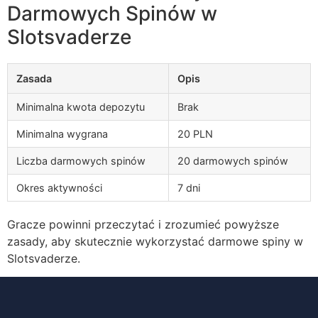
Darmowych Spinów w
Slotsvaderze
Zasada
Opis
Minimalna kwota depozytu
Brak
Minimalna wygrana
20 PLN
Liczba darmowych spinów
20 darmowych spinów
Okres aktywności
7 dni
Gracze powinni przeczytać i zrozumieć powyższe
zasady, aby skutecznie wykorzystać darmowe spiny w
Slotsvaderze.