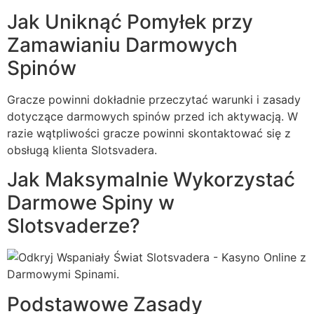
Jak Uniknąć Pomyłek przy
Zamawianiu Darmowych
Spinów
Gracze powinni dokładnie przeczytać warunki i zasady
dotyczące darmowych spinów przed ich aktywacją. W
razie wątpliwości gracze powinni skontaktować się z
obsługą klienta Slotsvadera.
Jak Maksymalnie Wykorzystać
Darmowe Spiny w
Slotsvaderze?
Podstawowe Zasady