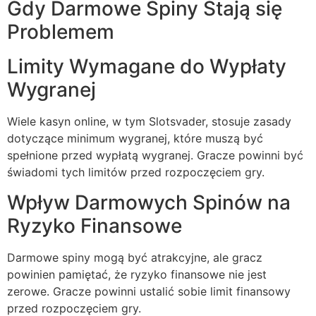
Gdy Darmowe Spiny Stają się
Problemem
Limity Wymagane do Wypłaty
Wygranej
Wiele kasyn online, w tym Slotsvader, stosuje zasady
dotyczące minimum wygranej, które muszą być
spełnione przed wypłatą wygranej. Gracze powinni być
świadomi tych limitów przed rozpoczęciem gry.
Wpływ Darmowych Spinów na
Ryzyko Finansowe
Darmowe spiny mogą być atrakcyjne, ale gracz
powinien pamiętać, że ryzyko finansowe nie jest
zerowe. Gracze powinni ustalić sobie limit finansowy
przed rozpoczęciem gry.