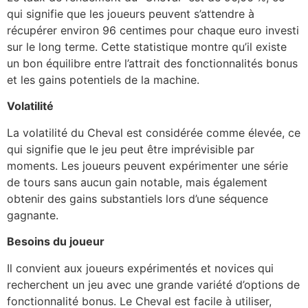
qui signifie que les joueurs peuvent s’attendre à
récupérer environ 96 centimes pour chaque euro investi
sur le long terme. Cette statistique montre qu’il existe
un bon équilibre entre l’attrait des fonctionnalités bonus
et les gains potentiels de la machine.
Volatilité
La volatilité du Cheval est considérée comme élevée, ce
qui signifie que le jeu peut être imprévisible par
moments. Les joueurs peuvent expérimenter une série
de tours sans aucun gain notable, mais également
obtenir des gains substantiels lors d’une séquence
gagnante.
Besoins du joueur
Il convient aux joueurs expérimentés et novices qui
recherchent un jeu avec une grande variété d’options de
fonctionnalité bonus. Le Cheval est facile à utiliser,