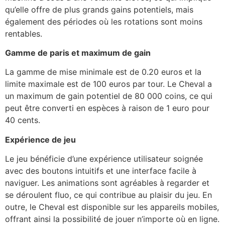
qu’elle offre de plus grands gains potentiels, mais
également des périodes où les rotations sont moins
rentables.
Gamme de paris et maximum de gain
La gamme de mise minimale est de 0.20 euros et la
limite maximale est de 100 euros par tour. Le Cheval a
un maximum de gain potentiel de 80 000 coins, ce qui
peut être converti en espèces à raison de 1 euro pour
40 cents.
Expérience de jeu
Le jeu bénéficie d’une expérience utilisateur soignée
avec des boutons intuitifs et une interface facile à
naviguer. Les animations sont agréables à regarder et
se déroulent fluo, ce qui contribue au plaisir du jeu. En
outre, le Cheval est disponible sur les appareils mobiles,
offrant ainsi la possibilité de jouer n’importe où en ligne.