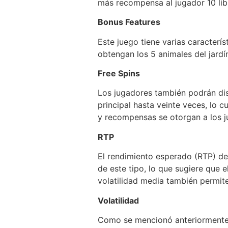
más recompensa al jugador 10 lib
Bonus Features
Este juego tiene varias caracterí
obtengan los 5 animales del jardín
Free Spins
Los jugadores también podrán disf
principal hasta veinte veces, lo 
y recompensas se otorgan a los j
RTP
El rendimiento esperado (RTP) d
de este tipo, lo que sugiere que 
volatilidad media también permite
Volatilidad
Como se mencionó anteriormente, l