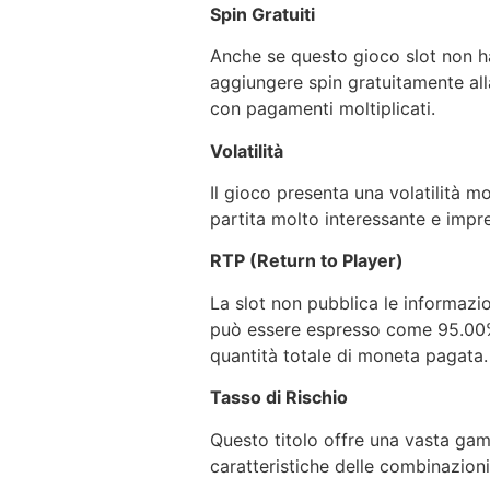
Spin Gratuiti
Anche se questo gioco slot non h
aggiungere spin gratuitamente alla
con pagamenti moltiplicati.
Volatilità
Il gioco presenta una volatilità mo
partita molto interessante e impre
RTP (Return to Player)
La slot non pubblica le informazion
può essere espresso come 95.00% o
quantità totale di moneta pagata.
Tasso di Rischio
Questo titolo offre una vasta ga
caratteristiche delle combinazioni