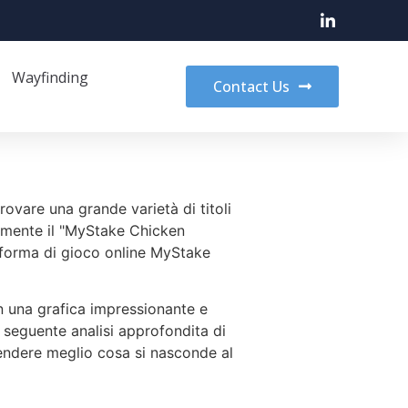
Wayfinding
Contact Us
ovare una grande varietà di titoli
ramente il "MyStake Chicken
taforma di gioco online MyStake
on una grafica impressionante e
a seguente analisi approfondita di
rendere meglio cosa si nasconde al