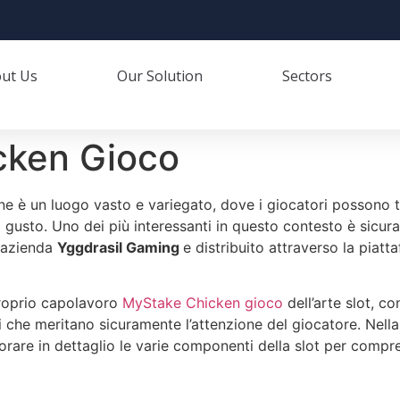
ut Us
Our Solution
Sectors
cken Gioco
ne è un luogo vasto e variegato, dove i giocatori possono tr
di gusto. Uno dei più interessanti in questo contesto è sicu
e azienda
Yggdrasil Gaming
e distribuito attraverso la piat
proprio capolavoro
MyStake Chicken gioco
dell’arte slot, c
i che meritano sicuramente l’attenzione del giocatore. Nell
rare in dettaglio le varie componenti della slot per comp