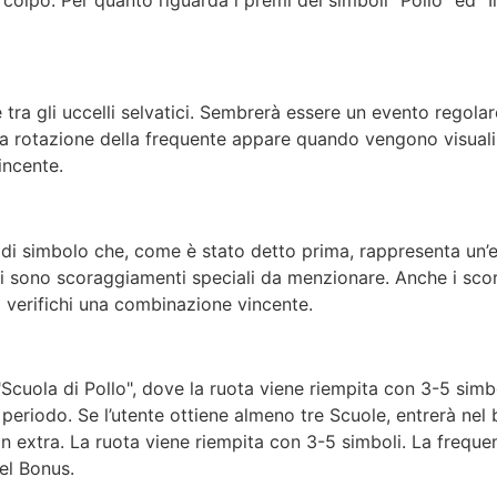
el colpo. Per quanto riguarda i premi dei simboli "Pollo" ed "
tra gli uccelli selvatici. Sembrerà essere un evento regolar
a rotazione della frequente appare quando vengono visuali
incente.
di simbolo che, come è stato detto prima, rappresenta un’
ci sono scoraggiamenti speciali da menzionare. Anche i sc
si verifichi una combinazione vincente.
"Scuola di Pollo", dove la ruota viene riempita con 3-5 simbol
 periodo. Se l’utente ottiene almeno tre Scuole, entrerà nel
 extra. La ruota viene riempita con 3-5 simboli. La freque
el Bonus.