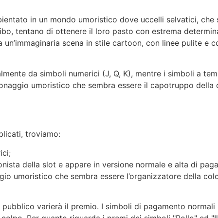
entato in un mondo umoristico dove uccelli selvatici, che
ibo, tentano di ottenere il loro pasto con estrema determi
un’immaginaria scena in stile cartoon, con linee pulite e co
mente da simboli numerici (J, Q, K), mentre i simboli a tem
sonaggio umoristico che sembra essere il capotruppo della c
licati, troviamo:
ici;
onista della slot e appare in versione normale e alta di pa
gio umoristico che sembra essere l’organizzatore della colon
pubblico varierà il premio. I simboli di pagamento normali 