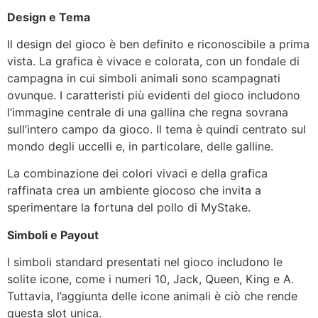
Design e Tema
Il design del gioco è ben definito e riconoscibile a prima
vista. La grafica è vivace e colorata, con un fondale di
campagna in cui simboli animali sono scampagnati
ovunque. I caratteristi più evidenti del gioco includono
l’immagine centrale di una gallina che regna sovrana
sull’intero campo da gioco. Il tema è quindi centrato sul
mondo degli uccelli e, in particolare, delle galline.
La combinazione dei colori vivaci e della grafica
raffinata crea un ambiente giocoso che invita a
sperimentare la fortuna del pollo di MyStake.
Simboli e Payout
I simboli standard presentati nel gioco includono le
solite icone, come i numeri 10, Jack, Queen, King e A.
Tuttavia, l’aggiunta delle icone animali è ciò che rende
questa slot unica.