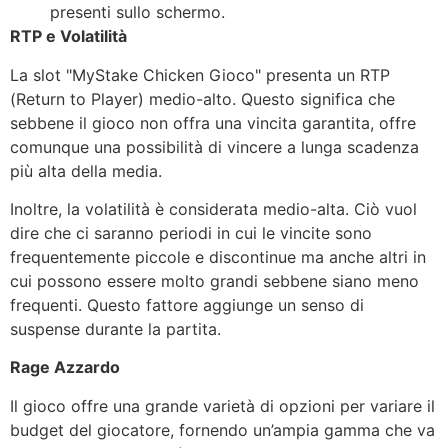
presenti sullo schermo.
RTP e Volatilità
La slot "MyStake Chicken Gioco" presenta un RTP
(Return to Player) medio-alto. Questo significa che
sebbene il gioco non offra una vincita garantita, offre
comunque una possibilità di vincere a lunga scadenza
più alta della media.
Inoltre, la volatilità è considerata medio-alta. Ciò vuol
dire che ci saranno periodi in cui le vincite sono
frequentemente piccole e discontinue ma anche altri in
cui possono essere molto grandi sebbene siano meno
frequenti. Questo fattore aggiunge un senso di
suspense durante la partita.
Rage Azzardo
Il gioco offre una grande varietà di opzioni per variare il
budget del giocatore, fornendo un’ampia gamma che va