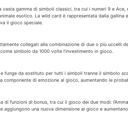
vasta gamma di simboli classici, tra cui i numeri 9 e Ace, n
animale esotico. La wild card è rappresentata dalla gallina e s
va il gioco speciale.
tamente collegati alla combinazione di due o più uccelli de
blu come simbolo da 1000 volte l’investimento in gioco.
 e funge da sostituto per tutti i simboli tranne il simbolo s
na componente di emozione al gioco, aumentando le probabil
 di funzioni di bonus, tra cui il gioco dei due modi: l’Amma
che aggiungono una nuova dimensione al gioco e aumentano le