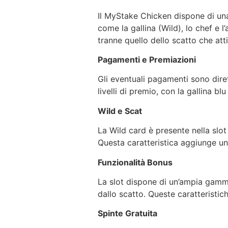
Il MyStake Chicken dispone di una 
come la gallina (Wild), lo chef e l’
tranne quello dello scatto che atti
Pagamenti e Premiazioni
Gli eventuali pagamenti sono diret
livelli di premio, con la gallina 
Wild e Scat
La Wild card è presente nella slot
Questa caratteristica aggiunge u
Funzionalità Bonus
La slot dispone di un’ampia gamma
dallo scatto. Queste caratteristi
Spinte Gratuita