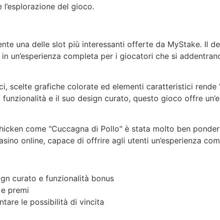
l’esplorazione del gioco.
nte una delle slot più interessanti offerte da MyStake. Il 
 in un’esperienza completa per i giocatori che si addentra
ci, scelte grafiche colorate ed elementi caratteristici rend
 funzionalità e il suo design curato, questo gioco offre un’
 Chicken come "Cuccagna di Pollo" è stata molto ben ponder
 casino online, capace di offrire agli utenti un’esperienza c
gn curato e funzionalità bonus
e premi
are le possibilità di vincita