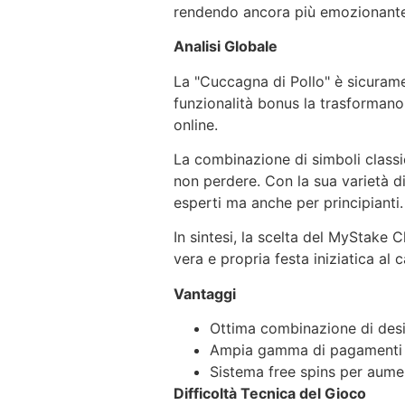
rendendo ancora più emozionante 
Analisi Globale
La "Cuccagna di Pollo" è sicurame
funzionalità bonus la trasformano
online.
La combinazione di simboli classi
non perdere. Con la sua varietà di
esperti ma anche per principianti.
In sintesi, la scelta del MyStake
vera e propria festa iniziatica al
Vantaggi
Ottima combinazione di desi
Ampia gamma di pagamenti 
Sistema free spins per aument
Difficoltà Tecnica del Gioco