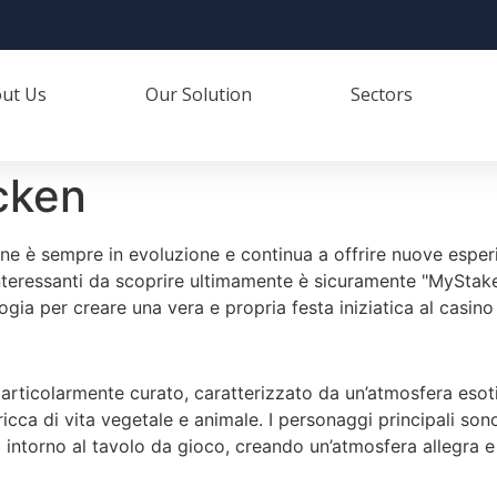
ut Us
Our Solution
Sectors
cken
ine è sempre in evoluzione e continua a offrire nuove esper
interessanti da scoprire ultimamente è sicuramente "MyStake
gia per creare una vera e propria festa iniziatica al casino 
articolarmente curato, caratterizzato da un’atmosfera esot
ricca di vita vegetale e animale. I personaggi principali son
intorno al tavolo da gioco, creando un’atmosfera allegra e