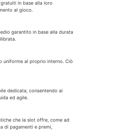
ratuiti in base alla loro
mento al gioco.
dio garantito in base alla durata
librata.
 uniforme al proprio interno. Ciò
bile dedicata, consentendo ai
ida ed agile.
stiche che la slot offre, come ad
ma di pagamenti e premi,