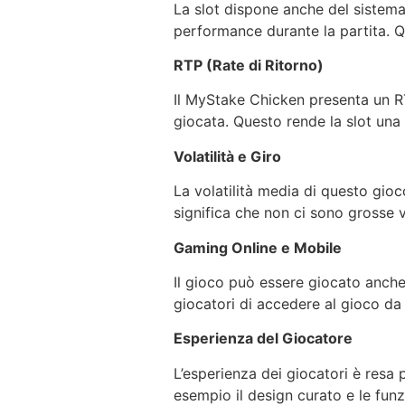
La slot dispone anche del sistema F
performance durante la partita. Q
RTP (Rate di Ritorno)
Il MyStake Chicken presenta un RT
giocata. Questo rende la slot una 
Volatilità e Giro
La volatilità media di questo gio
significa che non ci sono grosse va
Gaming Online e Mobile
Il gioco può essere giocato anche 
giocatori di accedere al gioco da
Esperienza del Giocatore
L’esperienza dei giocatori è resa 
esempio il design curato e le fun