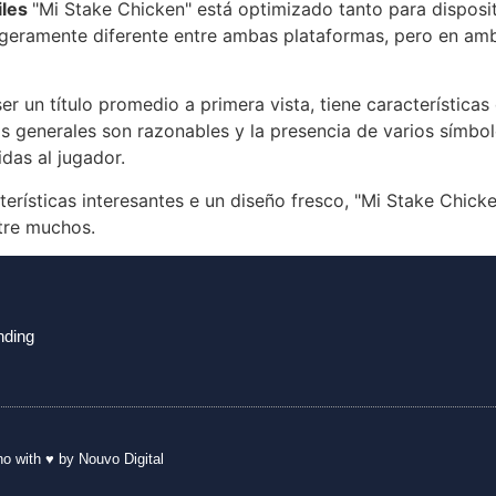
iles
"Mi Stake Chicken" está optimizado tanto para disposit
 ligeramente diferente entre ambas plataformas, pero en am
r un título promedio a primera vista, tiene características
 generales son razonables y la presencia de varios símbol
das al jugador.
erísticas interesantes e un diseño fresco, "Mi Stake Chic
tre muchos.
nding
no
with ♥ by Nouvo Digital