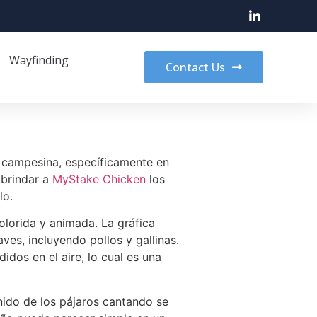
Wayfinding
Contact Us
ca campesina, específicamente en
 brindar a
MyStake Chicken
los
lo.
olorida y animada. La gráfica
es, incluyendo pollos y gallinas.
dos en el aire, lo cual es una
nido de los pájaros cantando se