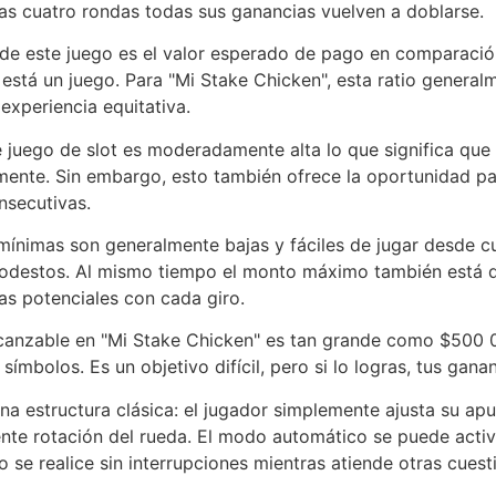
mas cuatro rondas todas sus ganancias vuelven a doblarse.
de este juego es el valor esperado de pago en comparación
está un juego. Para "Mi Stake Chicken", esta ratio general
xperiencia equitativa.
te juego de slot es moderadamente alta lo que significa qu
vamente. Sin embargo, esto también ofrece la oportunidad p
nsecutivas.
mínimas son generalmente bajas y fáciles de jugar desde cu
modestos. Al mismo tiempo el monto máximo también está d
s potenciales con cada giro.
lcanzable en "Mi Stake Chicken" es tan grande como $500 0
ímbolos. Es un objetivo difícil, pero si lo logras, tus gana
una estructura clásica: el jugador simplemente ajusta su ap
iente rotación del rueda. El modo automático se puede acti
o se realice sin interrupciones mientras atiende otras cuest