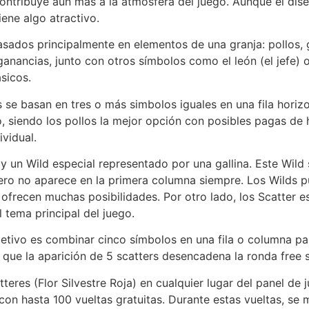
ontribuye aún más a la atmósfera del juego. Aunque el dis
ene algo atractivo.
sados principalmente en elementos de una granja: pollos, gal
anancias, junto con otros símbolos como el león (el jefe) o
sicos.
 se basan en tres o más simbolos iguales en una fila hori
 siendo los pollos la mejor opción con posibles pagas de 
ividual.
y un Wild especial representado por una gallina. Este Wil
ero no aparece en la primera columna siempre. Los Wilds 
frecen muchas posibilidades. Por otro lado, los Scatter es
l tema principal del juego.
jetivo es combinar cinco símbolos en una fila o columna par
 que la aparición de 5 scatters desencadena la ronda free 
teres (Flor Silvestre Roja) en cualquier lugar del panel de
con hasta 100 vueltas gratuitas. Durante estas vueltas, se 