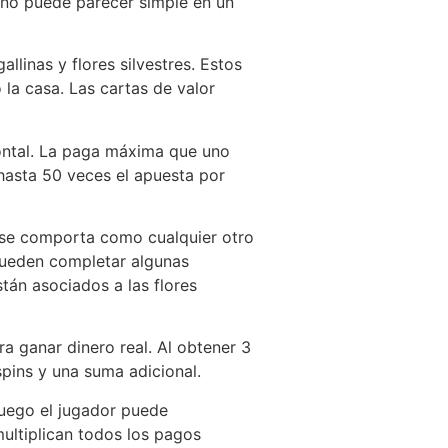
eño puede parecer simple en un
linas y flores silvestres. Estos
 la casa. Las cartas de valor
zontal. La paga máxima que uno
hasta 50 veces el apuesta por
d se comporta como cualquier otro
pueden completar algunas
tán asociados a las flores
a ganar dinero real. Al obtener 3
spins y una suma adicional.
 juego el jugador puede
multiplican todos los pagos