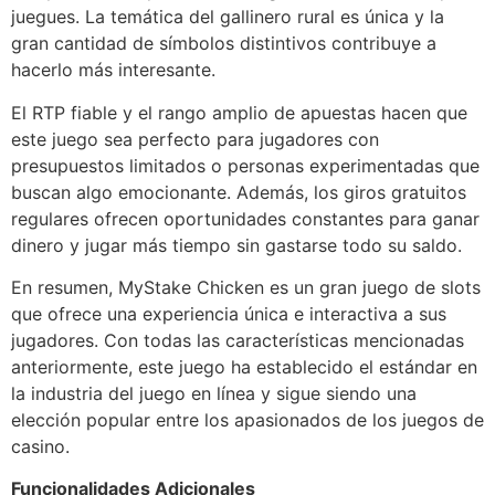
juegues. La temática del gallinero rural es única y la
gran cantidad de símbolos distintivos contribuye a
hacerlo más interesante.
El RTP fiable y el rango amplio de apuestas hacen que
este juego sea perfecto para jugadores con
presupuestos limitados o personas experimentadas que
buscan algo emocionante. Además, los giros gratuitos
regulares ofrecen oportunidades constantes para ganar
dinero y jugar más tiempo sin gastarse todo su saldo.
En resumen, MyStake Chicken es un gran juego de slots
que ofrece una experiencia única e interactiva a sus
jugadores. Con todas las características mencionadas
anteriormente, este juego ha establecido el estándar en
la industria del juego en línea y sigue siendo una
elección popular entre los apasionados de los juegos de
casino.
Funcionalidades Adicionales