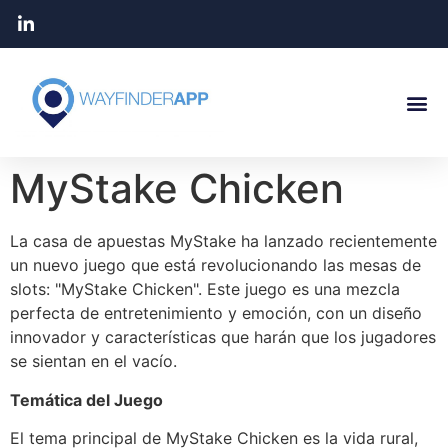
MyStake Chicken
La casa de apuestas MyStake ha lanzado recientemente
un nuevo juego que está revolucionando las mesas de
slots: "MyStake Chicken". Este juego es una mezcla
perfecta de entretenimiento y emoción, con un diseño
innovador y características que harán que los jugadores
se sientan en el vacío.
Temática del Juego
El tema principal de MyStake Chicken es la vida rural,