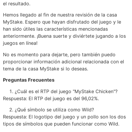
el resultado.
Hemos llegado al fin de nuestra revisión de la casa
MyStake. Espero que hayan disfrutado del juego y le
han sido útiles las características mencionadas
anteriormente. ¡Buena suerte y diviértete jugando a los
juegos en línea!
No es momento para dejarte, pero también puedo
proporcionar información adicional relacionada con el
tema de la casa MyStake si lo deseas.
Preguntas Frecuentes
¿Cuál es el RTP del juego "MyStake Chicken"?
Respuesta: El RTP del juego es del 96,02%.
¿Qué símbolo se utiliza como Wild?
Respuesta: El logotipo del juego y un pollo son los dos
tipos de símbolos que pueden funcionar como Wild.