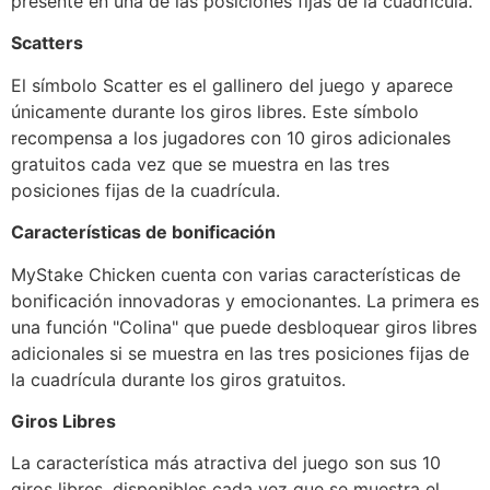
presente en una de las posiciones fijas de la cuadrícula.
Scatters
El símbolo Scatter es el gallinero del juego y aparece
únicamente durante los giros libres. Este símbolo
recompensa a los jugadores con 10 giros adicionales
gratuitos cada vez que se muestra en las tres
posiciones fijas de la cuadrícula.
Características de bonificación
MyStake Chicken cuenta con varias características de
bonificación innovadoras y emocionantes. La primera es
una función "Colina" que puede desbloquear giros libres
adicionales si se muestra en las tres posiciones fijas de
la cuadrícula durante los giros gratuitos.
Giros Libres
La característica más atractiva del juego son sus 10
giros libres, disponibles cada vez que se muestra el