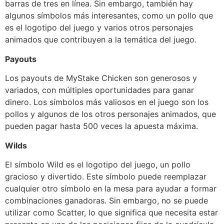
barras de tres en línea. Sin embargo, también hay
algunos símbolos más interesantes, como un pollo que
es el logotipo del juego y varios otros personajes
animados que contribuyen a la temática del juego.
Payouts
Los payouts de MyStake Chicken son generosos y
variados, con múltiples oportunidades para ganar
dinero. Los símbolos más valiosos en el juego son los
pollos y algunos de los otros personajes animados, que
pueden pagar hasta 500 veces la apuesta máxima.
Wilds
El símbolo Wild es el logotipo del juego, un pollo
gracioso y divertido. Este símbolo puede reemplazar
cualquier otro símbolo en la mesa para ayudar a formar
combinaciones ganadoras. Sin embargo, no se puede
utilizar como Scatter, lo que significa que necesita estar