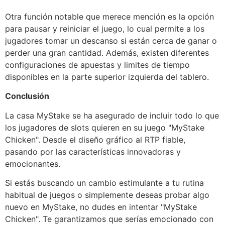
Otra función notable que merece mención es la opción
para pausar y reiniciar el juego, lo cual permite a los
jugadores tomar un descanso si están cerca de ganar o
perder una gran cantidad. Además, existen diferentes
configuraciones de apuestas y limites de tiempo
disponibles en la parte superior izquierda del tablero.
Conclusión
La casa MyStake se ha asegurado de incluir todo lo que
los jugadores de slots quieren en su juego "MyStake
Chicken". Desde el diseño gráfico al RTP fiable,
pasando por las características innovadoras y
emocionantes.
Si estás buscando un cambio estimulante a tu rutina
habitual de juegos o simplemente deseas probar algo
nuevo en MyStake, no dudes en intentar "MyStake
Chicken". Te garantizamos que serías emocionado con