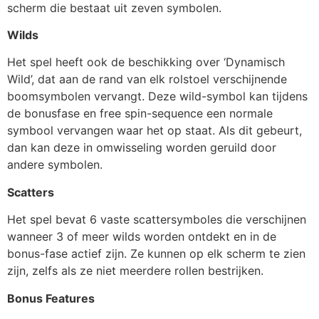
scherm die bestaat uit zeven symbolen.
Wilds
Het spel heeft ook de beschikking over ‘Dynamisch
Wild’, dat aan de rand van elk rolstoel verschijnende
boomsymbolen vervangt. Deze wild-symbol kan tijdens
de bonusfase en free spin-sequence een normale
symbool vervangen waar het op staat. Als dit gebeurt,
dan kan deze in omwisseling worden geruild door
andere symbolen.
Scatters
Het spel bevat 6 vaste scattersymboles die verschijnen
wanneer 3 of meer wilds worden ontdekt en in de
bonus-fase actief zijn. Ze kunnen op elk scherm te zien
zijn, zelfs als ze niet meerdere rollen bestrijken.
Bonus Features